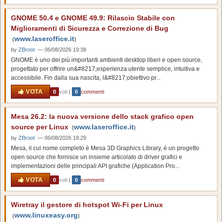
GNOME 50.4 e GNOME 49.9: Rilascio Stabile con
Miglioramenti di Sicurezza e Correzione di Bug
www.laseroffice.it
(
)
by
ZBroot
— 06/08/2026 19:38
GNOME è uno dei più importanti ambienti desktop liberi e open source,
progettato per offrire un&#8217;esperienza utente semplice, intuitiva e
accessibile. Fin dalla sua nascita, l&#8217;obiettivo pr...
VOTA
0
voti
|
0
commenti
Mesa 26.2: la nuova versione dello stack grafico open
source per Linux
www.laseroffice.it
(
)
by
ZBroot
— 06/08/2026 18:29
Mesa, il cui nome completo è Mesa 3D Graphics Library, è un progetto
open source che fornisce un insieme articolato di driver grafici e
implementazioni delle principali API grafiche (Application Pro...
VOTA
0
voti
|
0
commenti
Wiretray il gestore di hotspot Wi-Fi per Linux
www.linuxeasy.org
(
)