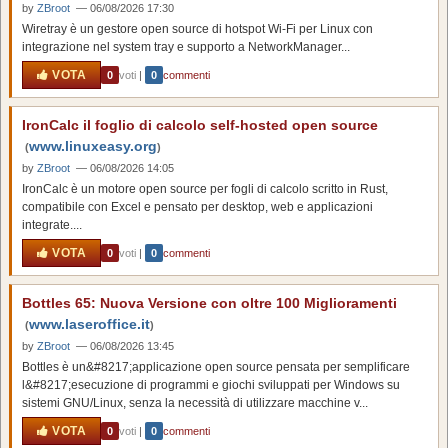
by
ZBroot
— 06/08/2026 17:30
Wiretray è un gestore open source di hotspot Wi-Fi per Linux con
integrazione nel system tray e supporto a NetworkManager...
VOTA
0
voti
|
0
commenti
IronCalc il foglio di calcolo self-hosted open source
www.linuxeasy.org
(
)
by
ZBroot
— 06/08/2026 14:05
IronCalc è un motore open source per fogli di calcolo scritto in Rust,
compatibile con Excel e pensato per desktop, web e applicazioni
integrate....
VOTA
0
voti
|
0
commenti
Bottles 65: Nuova Versione con oltre 100 Miglioramenti
www.laseroffice.it
(
)
by
ZBroot
— 06/08/2026 13:45
Bottles è un&#8217;applicazione open source pensata per semplificare
l&#8217;esecuzione di programmi e giochi sviluppati per Windows su
sistemi GNU/Linux, senza la necessità di utilizzare macchine v...
VOTA
0
voti
|
0
commenti