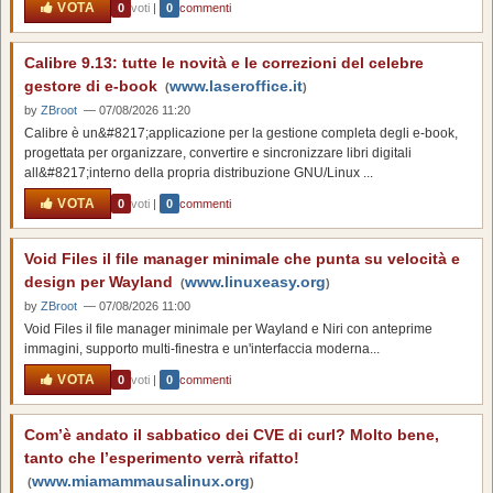
VOTA
0
voti
|
0
commenti
Calibre 9.13: tutte le novità e le correzioni del celebre
gestore di e-book
www.laseroffice.it
(
)
by
ZBroot
— 07/08/2026 11:20
Calibre è un&#8217;applicazione per la gestione completa degli e‑book,
progettata per organizzare, convertire e sincronizzare libri digitali
all&#8217;interno della propria distribuzione GNU/Linux ...
VOTA
0
voti
|
0
commenti
Void Files il file manager minimale che punta su velocità e
design per Wayland
www.linuxeasy.org
(
)
by
ZBroot
— 07/08/2026 11:00
Void Files il file manager minimale per Wayland e Niri con anteprime
immagini, supporto multi-finestra e un'interfaccia moderna...
VOTA
0
voti
|
0
commenti
Com’è andato il sabbatico dei CVE di curl? Molto bene,
tanto che l’esperimento verrà rifatto!
www.miamammausalinux.org
(
)