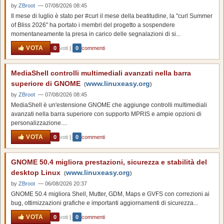
by
ZBroot
— 07/08/2026 08:45
Il mese di luglio è stato per #curl il mese della beatitudine, la "curl Summer
of Bliss 2026" ha portato i membri del progetto a sospendere
momentaneamente la presa in carico delle segnalazioni di si...
VOTA
0
voti
|
0
commenti
MediaShell controlli multimediali avanzati nella barra
superiore di GNOME
www.linuxeasy.org
(
)
by
ZBroot
— 07/08/2026 08:45
MediaShell è un'estensione GNOME che aggiunge controlli multimediali
avanzati nella barra superiore con supporto MPRIS e ampie opzioni di
personalizzazione....
VOTA
0
voti
|
0
commenti
GNOME 50.4 migliora prestazioni, sicurezza e stabilità del
desktop Linux
www.linuxeasy.org
(
)
by
ZBroot
— 06/08/2026 20:37
GNOME 50.4 migliora Shell, Mutter, GDM, Maps e GVFS con correzioni ai
bug, ottimizzazioni grafiche e importanti aggiornamenti di sicurezza...
VOTA
0
voti
|
0
commenti