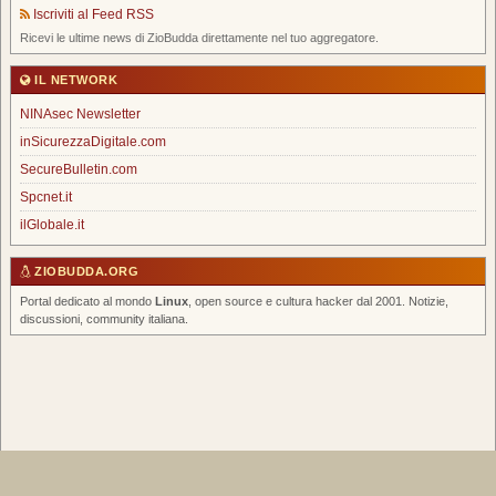
Iscriviti al Feed RSS
Ricevi le ultime news di ZioBudda direttamente nel tuo aggregatore.
IL NETWORK
NINAsec Newsletter
inSicurezzaDigitale.com
SecureBulletin.com
Spcnet.it
ilGlobale.it
ZIOBUDDA.ORG
Portal dedicato al mondo
Linux
, open source e cultura hacker dal 2001. Notizie,
discussioni, community italiana.
Home
|
Chi Siamo
|
FAQ
|
Scrivi un Post
|
Tags
|
RSS Feed
|
Forum