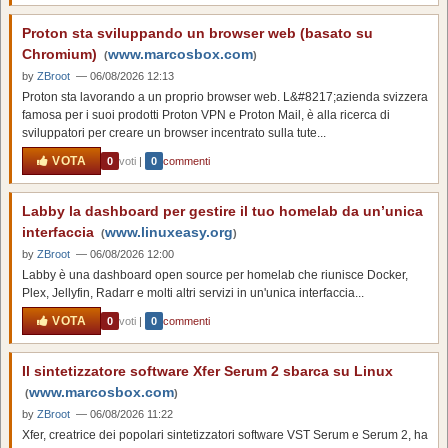
Proton sta sviluppando un browser web (basato su
Chromium)
www.marcosbox.com
(
)
by
ZBroot
— 06/08/2026 12:13
Proton sta lavorando a un proprio browser web. L&#8217;azienda svizzera
famosa per i suoi prodotti Proton VPN e Proton Mail, è alla ricerca di
sviluppatori per creare un browser incentrato sulla tute...
VOTA
0
voti
|
0
commenti
Labby la dashboard per gestire il tuo homelab da un’unica
interfaccia
www.linuxeasy.org
(
)
by
ZBroot
— 06/08/2026 12:00
Labby è una dashboard open source per homelab che riunisce Docker,
Plex, Jellyfin, Radarr e molti altri servizi in un'unica interfaccia...
VOTA
0
voti
|
0
commenti
Il sintetizzatore software Xfer Serum 2 sbarca su Linux
www.marcosbox.com
(
)
by
ZBroot
— 06/08/2026 11:22
Xfer, creatrice dei popolari sintetizzatori software VST Serum e Serum 2, ha