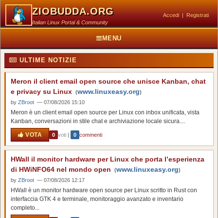
ZIOBUDDA.ORG
Accedi
|
Registrati
Italian Linux Portal & Community
MENU
ULTIME NOTIZIE
Meron il client email open source che unisce Kanban, chat
e privacy su Linux
www.linuxeasy.org
(
)
by
ZBroot
— 07/08/2026 15:10
Meron è un client email open source per Linux con inbox unificata, vista
Kanban, conversazioni in stile chat e archiviazione locale sicura....
VOTA
0
voti
|
0
commenti
HWall il monitor hardware per Linux che porta l’esperienza
di HWiNFO64 nel mondo open
www.linuxeasy.org
(
)
by
ZBroot
— 07/08/2026 12:17
HWall è un monitor hardware open source per Linux scritto in Rust con
interfaccia GTK 4 e terminale, monitoraggio avanzato e inventario
completo...