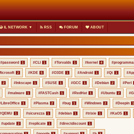
IL NETWORK ▼
RSS
FORUM
ABOUT
#password
#CLI
#Torvalds
#kernel
#programma
1
1
1
4
icrosoft
#KDE
#O3DE
#Android
#Qt
#Ap
2
5
1
1
1
E
#Inkscape
#SUSE
#GCC
#Debian
#Perl
2
1
1
1
2
#malware
#FASTCash
#RedHat
#Ubuntu
#G
1
1
1
2
#LibreOffice
#Plasma
#bug
#Windows
#Deepin
1
2
1
2
1
#QEMU
#sicurezza
#debian
#trixie
#KaOS
1
1
1
1
1
#update
#replicate
#directdiscount
2
1
1
conversation
#google
#support
#h
1
1
2
3