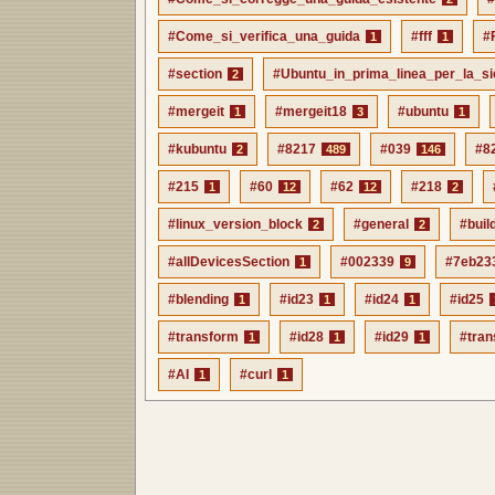
#Come_si_verifica_una_guida
#fff
#
1
1
#section
#Ubuntu_in_prima_linea_per_la_s
2
#mergeit
#mergeit18
#ubuntu
1
3
1
#kubuntu
#8217
#039
#8
2
489
146
#215
#60
#62
#218
1
12
12
2
#linux_version_block
#general
#buil
2
2
#allDevicesSection
#002339
#7eb23
1
9
#blending
#id23
#id24
#id25
1
1
1
#transform
#id28
#id29
#tran
1
1
1
#AI
#curl
1
1