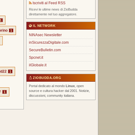
Iscriviti al Feed RSS
Ricevi le ultime news di ZioBudda
direttamente nel tuo aggregatore.
1
IL NETWORK
orino
1
NINAsec Newsletter
inSicurezzaDigitale.com
SecureBulletin.com
Spcnet.it
ilGlobale.it
id22
1
ZIOBUDDA.ORG
Portal dedicato al mondo
Linux
, open
source e cultura hacker dal 2001. Notizie,
F
1
discussioni, community italiana.