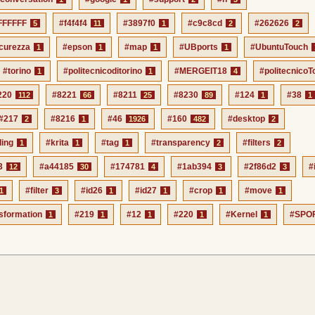
FFFFFF
#f4f4f4
#3897f0
#c9c8cd
#262626
5
11
1
2
2
icurezza
#epson
#map
#UBports
#UbuntuTouch
1
1
1
1
#torino
#politecnicoditorino
#MERGEIT18
#politecnicoT
1
1
4
220
#8221
#8211
#8230
#124
#38
112
66
25
89
1
1
#217
#8216
#46
#160
#desktop
2
1
1926
482
2
ding
#krita
#tag
#transparency
#filters
1
1
1
2
2
3
#a44185
#174781
#1ab394
#2f86d2
#
12
30
4
3
3
#filter
#id26
#id27
#crop
#move
1
3
1
1
1
1
sformation
#219
#12
#220
#Kernel
#SPO
1
1
1
1
1