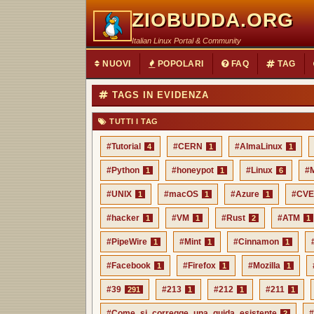
ZIOBUDDA.ORG
Italian Linux Portal & Community
NUOVI
POPOLARI
FAQ
TAG
TAGS IN EVIDENZA
TUTTI I TAG
#Tutorial
#CERN
#AlmaLinux
4
1
1
#Python
#honeypot
#Linux
#M
1
1
6
#UNIX
#macOS
#Azure
#CV
1
1
1
#hacker
#VM
#Rust
#ATM
1
1
2
1
#PipeWire
#Mint
#Cinnamon
1
1
1
#Facebook
#Firefox
#Mozilla
1
1
1
#39
#213
#212
#211
291
1
1
1
#Come_si_corregge_una_guida_esistente
#
2