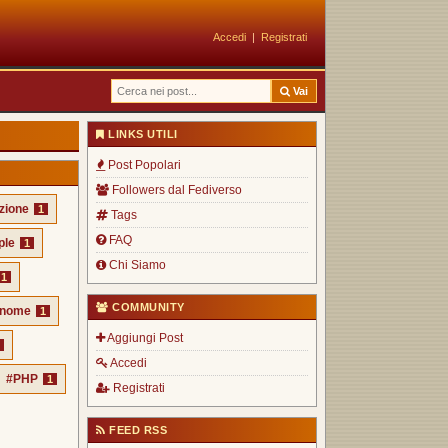
Accedi
|
Registrati
Vai
LINKS UTILI
Post Popolari
Followers dal Fediverso
zione
1
Tags
FAQ
ple
1
Chi Siamo
1
COMMUNITY
nome
1
Aggiungi Post
Accedi
#PHP
1
Registrati
FEED RSS