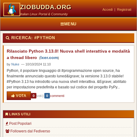
ZIOBUDDA.ORG
Accedi
|
Registrati
Italian Linux Portal & Community
MENU
RICERCA:
#PYTHON
Rilasciato Python 3.13.0! Nuova shell interattiva e modalità
a thread libero
lxer.com
(
)
by
Nuke
— 10/10/2024 11:10
Python, il popolare linguaggio di #programmazione open source, ha
finalmente annunciato questo luned&igrave; la versione 3.13.0 stabile!
#Python 3.13 ha introdotto una nuova shell interattiva. &Egrave; abilitato
per impostazione predefinita e basato sul codice del progetto PyPy...
VOTA
0
voti
|
0
commenti
LINKS UTILI
Post Popolari
Followers dal Fediverso