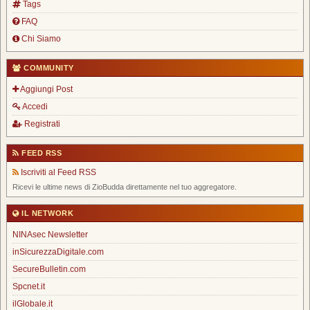
Tags
FAQ
Chi Siamo
COMMUNITY
Aggiungi Post
Accedi
Registrati
FEED RSS
Iscriviti al Feed RSS
Ricevi le ultime news di ZioBudda direttamente nel tuo aggregatore.
IL NETWORK
NINAsec Newsletter
inSicurezzaDigitale.com
SecureBulletin.com
Spcnet.it
ilGlobale.it