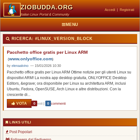
ZIOBUDDA.ORG
Accedi
|
Registrati
Italian Linux Portal & Community
MENU
RICERCA:
#LINUX_VERSION_BLOCK
Pacchetto office gratis per Linux ARM
www.onlyoffice.com
(
)
by
elenaalvino
— 15/01/2026 10:30
Pacchetto office gratis per Linux ARM Ottime notizie per gli utenti Linux su
dispositivi ARM! La nostra app desktop gratuita, ONLYOFFICE Desktop
Editors, &egrave; ora disponibile per Linux su architettura ARM, inclusi
Ubuntu, Fedora, OpenSUSE, Arch Linux e altre distribuzioni. Con la
crescente di...
VOTA
0
voti
|
0
commenti
LINKS UTILI
Post Popolari
Followers dal Fediverso