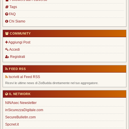
Tags
FAQ
Chi Siamo
COMMUNITY
Aggiungi Post
Accedi
Registrati
FEED RSS
Iscriviti al Feed RSS
Ricevi le ultime news di ZioBudda direttamente nel tuo aggregatore.
IL NETWORK
NINAsec Newsletter
inSicurezzaDigitale.com
SecureBulletin.com
Spcnet.it