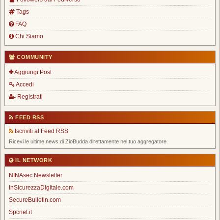
Tags
FAQ
Chi Siamo
COMMUNITY
Aggiungi Post
Accedi
Registrati
FEED RSS
Iscriviti al Feed RSS
Ricevi le ultime news di ZioBudda direttamente nel tuo aggregatore.
IL NETWORK
NINAsec Newsletter
inSicurezzaDigitale.com
SecureBulletin.com
Spcnet.it