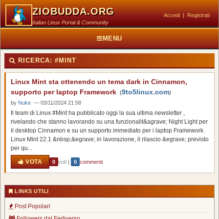
ZIOBUDDA.ORG
Accedi
|
Registrati
Italian Linux Portal & Community
MENU
RICERCA:
#MINT
Linux Mint sta ottenendo un tema dark in Cinnamon,
supporto per laptop Framework
9to5linux.com
(
)
by
Nuke
— 03/11/2024 21:58
Il team di Linux #Mint ha pubblicato oggi la sua ultima newsletter ,
rivelando che stanno lavorando su una funzionalit&agrave; Night Light per
il desktop Cinnamon e su un supporto immediato per i laptop Framework.
Linux Mint 22.1 &nbsp;&egrave; in lavorazione, il rilascio &egrave; previsto
per qu...
VOTA
0
voti
|
0
commenti
LINKS UTILI
Post Popolari
Followers dal Fediverso