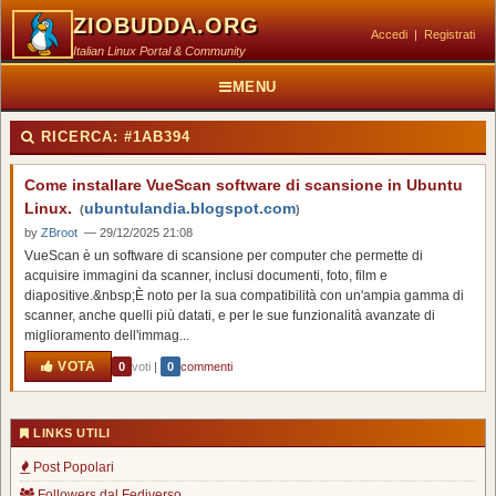
ZIOBUDDA.ORG
Accedi
|
Registrati
Italian Linux Portal & Community
MENU
RICERCA:
#1AB394
Come installare VueScan software di scansione in Ubuntu
Linux.
ubuntulandia.blogspot.com
(
)
by
ZBroot
— 29/12/2025 21:08
VueScan è un software di scansione per computer che permette di
acquisire immagini da scanner, inclusi documenti, foto, film e
diapositive.&nbsp;È noto per la sua compatibilità con un'ampia gamma di
scanner, anche quelli più datati, e per le sue funzionalità avanzate di
miglioramento dell'immag...
VOTA
0
voti
|
0
commenti
LINKS UTILI
Post Popolari
Followers dal Fediverso