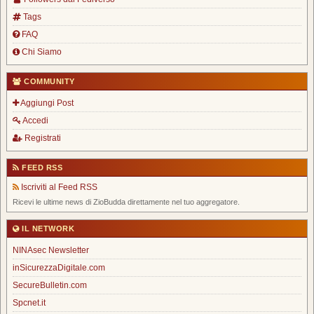
Tags
FAQ
Chi Siamo
COMMUNITY
Aggiungi Post
Accedi
Registrati
FEED RSS
Iscriviti al Feed RSS
Ricevi le ultime news di ZioBudda direttamente nel tuo aggregatore.
IL NETWORK
NINAsec Newsletter
inSicurezzaDigitale.com
SecureBulletin.com
Spcnet.it