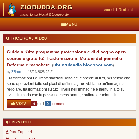
ZIOBUDDA.ORG
Accedi
|
Registrati
Italian Linux Portal & Community
MENU
RICERCA:
#ID28
Guida a Krita programma professionale di disegno open
source e gratuito: Trasformazioni, Motore del pennello
Deforma e maschere
ubuntulandia.blogspot.com
(
)
by
ZBroot
— 13/04/2026 22:21
Trasformazioni Le Trasformazioni sono delle specie di filtri, nel senso che
sono operazioni fatte sui pixel di un’immagine. Abbiamo un’immagine
regolare, trasformazioni su tutti i livelli nell’immagine e menu in alto sui
livelli, in modo che tu possa ridimensionare, ribaltare e ruotare l’in...
VOTA
0
voti
|
0
commenti
LINKS UTILI
Post Popolari