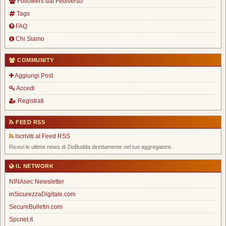
Followers dal Fediverso
Tags
FAQ
Chi Siamo
COMMUNITY
Aggiungi Post
Accedi
Registrati
FEED RSS
Iscriviti al Feed RSS
Ricevi le ultime news di ZioBudda direttamente nel tuo aggregatore.
IL NETWORK
NINAsec Newsletter
inSicurezzaDigitale.com
SecureBulletin.com
Spcnet.it