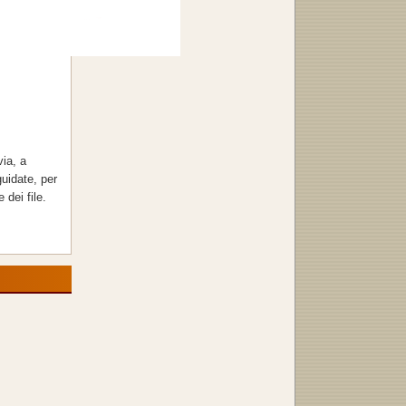
via, a
uidate, per
 dei file.