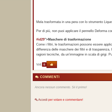
Mela trasformata in una pera con lo strumento Liquef
Per di più, non puoi applicare il pennello Deforma c
#id29
">Maschere di trasformazione
Come i filtri, le trasformazioni possono essere applic
differenza delle maschere dei filtri e di trasparenza, 
ragioni tecniche, da un’immagine in scala di grigi. Pu
Voti:
0
COMMENTI
Ancora nessun commento. Sii il primo!
Accedi
per votare e commentare!