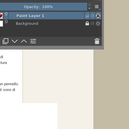
di
ttura
un pennello.
ti sono di