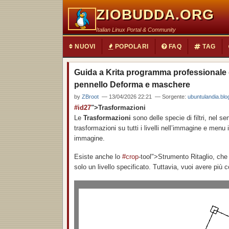
ZIOBUDDA.ORG
Italian Linux Portal & Community
NUOVI
POPOLARI
FAQ
TAG
Guida a Krita programma professionale d
pennello Deforma e maschere
by
ZBroot
— 13/04/2026 22:21 — Sorgente:
ubuntulandia.bl
#id27
">Trasformazioni
Le
Trasformazioni
sono delle specie di filtri, nel 
trasformazioni su tutti i livelli nell’immagine e menu i
immagine.
Esiste anche lo
#crop
-tool">Strumento Ritaglio, che 
solo un livello specificato. Tuttavia, vuoi avere più co