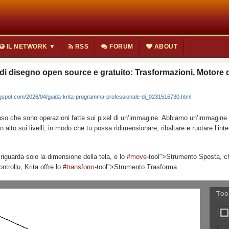
IL NETWORK ▼
RSS
FORUM
ABOUT
i disegno open source e gratuito: Trasformazioni, Motore 
ogspot.com/2026/04/guida-krita-programma-professionale-di_0231516730.html
senso che sono operazioni fatte sui pixel di un’immagine. Abbiamo un’immagine 
n alto sui livelli, in modo che tu possa ridimensionare, ribaltare e ruotare l’inte
riguarda solo la dimensione della tela, e lo
#move
-tool">Strumento Sposta, c
ntrollo, Krita offre lo
#transform
-tool">Strumento Trasforma.