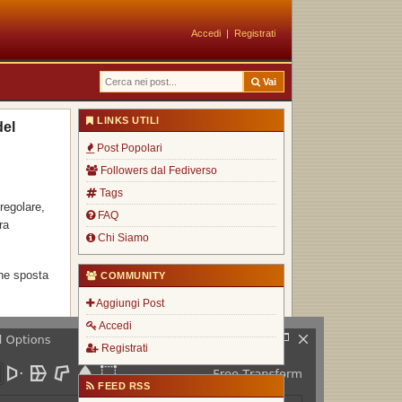
Accedi
|
Registrati
Vai
LINKS UTILI
del
Post Popolari
Followers dal Fediverso
Tags
regolare,
FAQ
ra
Chi Siamo
he sposta
COMMUNITY
Aggiungi Post
Accedi
Registrati
FEED RSS