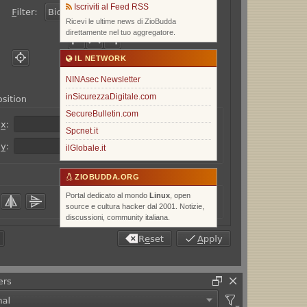
Iscriviti al Feed RSS
Ricevi le ultime news di ZioBudda
direttamente nel tuo aggregatore.
IL NETWORK
NINAsec Newsletter
inSicurezzaDigitale.com
SecureBulletin.com
Spcnet.it
ilGlobale.it
ZIOBUDDA.ORG
Portal dedicato al mondo
Linux
, open
source e cultura hacker dal 2001. Notizie,
discussioni, community italiana.