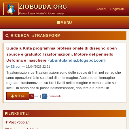
ZIOBUDDA.ORG
Accedi
|
Registrati
Italian Linux Portal & Community
MENU
RICERCA:
#TRANSFORM
Guida a Krita programma professionale di disegno open
source e gratuito: Trasformazioni, Motore del pennello
Deforma e maschere
ubuntulandia.blogspot.com
(
)
by
ZBroot
— 13/04/2026 22:21
Trasformazioni Le Trasformazioni sono delle specie di filtri, nel senso che
sono operazioni fatte sui pixel di un’immagine. Abbiamo un’immagine
regolare, trasformazioni su tutti i livelli nell’immagine e menu in alto sui
livelli, in modo che tu possa ridimensionare, ribaltare e ruotare l’in...
VOTA
0
voti
|
0
commenti
LINKS UTILI
Post Popolari