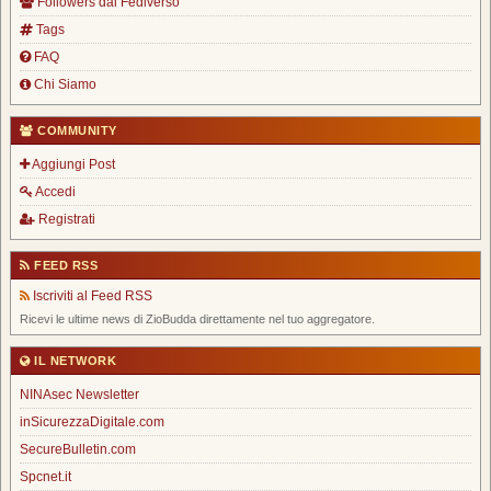
Followers dal Fediverso
Tags
FAQ
Chi Siamo
COMMUNITY
Aggiungi Post
Accedi
Registrati
FEED RSS
Iscriviti al Feed RSS
Ricevi le ultime news di ZioBudda direttamente nel tuo aggregatore.
IL NETWORK
NINAsec Newsletter
inSicurezzaDigitale.com
SecureBulletin.com
Spcnet.it