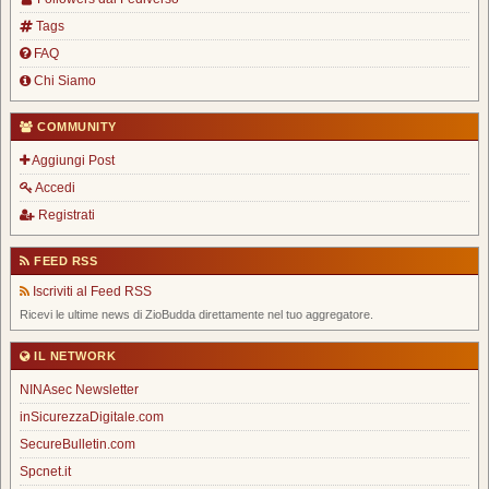
Tags
FAQ
Chi Siamo
COMMUNITY
Aggiungi Post
Accedi
Registrati
FEED RSS
Iscriviti al Feed RSS
Ricevi le ultime news di ZioBudda direttamente nel tuo aggregatore.
IL NETWORK
NINAsec Newsletter
inSicurezzaDigitale.com
SecureBulletin.com
Spcnet.it