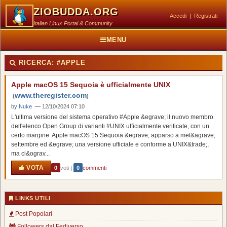
ZIOBUDDA.ORG
Accedi
|
Registrati
Italian Linux Portal & Community
MENU
RICERCA:
#APPLE
Apple macOS 15 Sequoia è ufficialmente UNIX
www.theregister.com
(
)
by
Nuke
— 12/10/2024 07:10
L'ultima versione del sistema operativo #Apple &egrave; il nuovo membro
dell'elenco Open Group di varianti #UNIX ufficialmente verificate, con un
certo margine. Apple macOS 15 Sequoia &egrave; apparso a met&agrave;
settembre ed &egrave; una versione ufficiale e conforme a UNIX&trade;,
ma ci&ograv...
VOTA
0
voti
|
0
commenti
LINKS UTILI
Post Popolari
Followers dal Fediverso