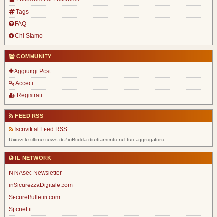
Tags
FAQ
Chi Siamo
COMMUNITY
Aggiungi Post
Accedi
Registrati
FEED RSS
Iscriviti al Feed RSS
Ricevi le ultime news di ZioBudda direttamente nel tuo aggregatore.
IL NETWORK
NINAsec Newsletter
inSicurezzaDigitale.com
SecureBulletin.com
Spcnet.it