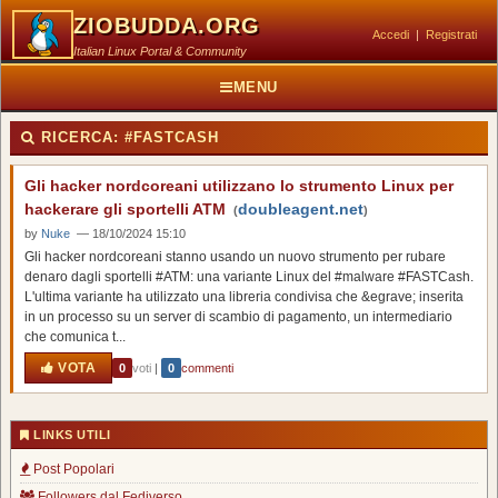
ZIOBUDDA.ORG
Accedi
|
Registrati
Italian Linux Portal & Community
MENU
RICERCA:
#FASTCASH
Gli hacker nordcoreani utilizzano lo strumento Linux per
hackerare gli sportelli ATM
doubleagent.net
(
)
by
Nuke
— 18/10/2024 15:10
Gli hacker nordcoreani stanno usando un nuovo strumento per rubare
denaro dagli sportelli #ATM: una variante Linux del #malware #FASTCash.
L'ultima variante ha utilizzato una libreria condivisa che &egrave; inserita
in un processo su un server di scambio di pagamento, un intermediario
che comunica t...
VOTA
0
voti
|
0
commenti
LINKS UTILI
Post Popolari
Followers dal Fediverso