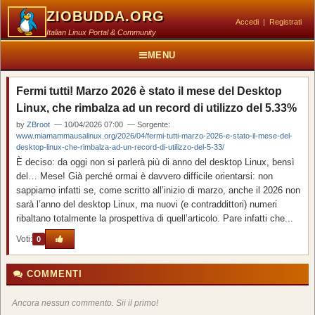
ZIOBUDDA.ORG
Accedi
|
Registrati
Italian Linux Portal & Community
MENU
Fermi tutti! Marzo 2026 è stato il mese del Desktop
Linux, che rimbalza ad un record di utilizzo del 5.33%
by
ZBroot
— 10/04/2026 07:00 — Sorgente:
www.miamammausalinux.org/2026/04/fermi-tutti-marzo-2026-e-stato-il-mese-del-
desktop-linux-che-rimbalza-ad-un-record-di-utilizzo-del-5-33/
È deciso: da oggi non si parlerà più di anno del desktop Linux, bensì
del… Mese! Già perché ormai è davvero difficile orientarsi: non
sappiamo infatti se, come scritto all’inizio di marzo, anche il 2026 non
sarà l’anno del desktop Linux, ma nuovi (e contraddittori) numeri
ribaltano totalmente la prospettiva di quell’articolo. Pare infatti che...
Voti:
0
COMMENTI
Ancora nessun commento. Sii il primo!