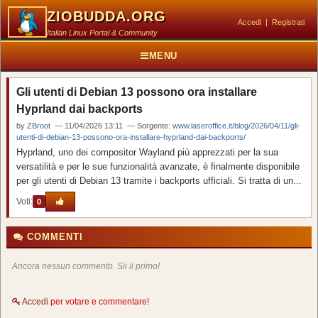
ZIOBUDDA.ORG
Accedi
|
Registrati
Italian Linux Portal & Community
MENU
Gli utenti di Debian 13 possono ora installare
Hyprland dai backports
by
ZBroot
— 11/04/2026 13:11 — Sorgente:
www.laseroffice.it/blog/2026/04/11/gli-
utenti-di-debian-13-possono-ora-installare-hyprland-dai-backports/
Hyprland, uno dei compositor Wayland più apprezzati per la sua
versatilità e per le sue funzionalità avanzate, è finalmente disponibile
per gli utenti di Debian 13 tramite i backports ufficiali. Si tratta di un...
Voti:
0
COMMENTI
Ancora nessun commento. Sii il primo!
Accedi
per votare e commentare!