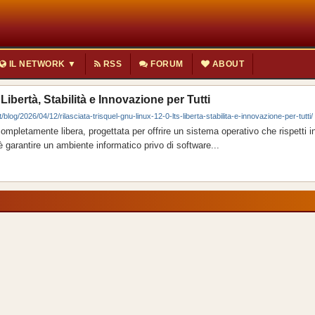
IL NETWORK ▼
RSS
FORUM
ABOUT
ibertà, Stabilità e Innovazione per Tutti
/blog/2026/04/12/rilasciata-trisquel-gnu-linux-12-0-lts-liberta-stabilita-e-innovazione-per-tutti/
mpletamente libera, progettata per offrire un sistema operativo che rispetti 
vo è garantire un ambiente informatico privo di software...