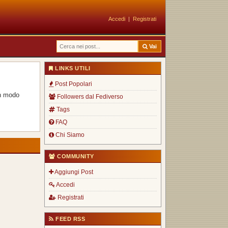
Accedi
|
Registrati
Vai
LINKS UTILI
Post Popolari
in modo
Followers dal Fediverso
Tags
FAQ
Chi Siamo
COMMUNITY
Aggiungi Post
Accedi
Registrati
FEED RSS