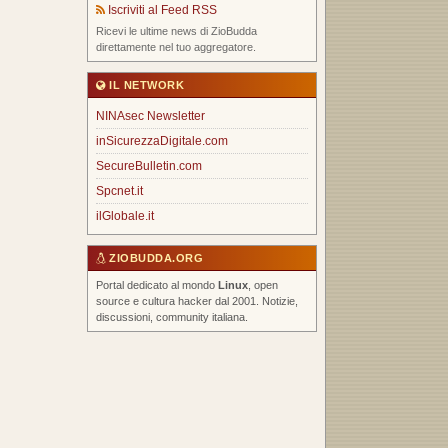
Iscriviti al Feed RSS
Ricevi le ultime news di ZioBudda
direttamente nel tuo aggregatore.
IL NETWORK
NINAsec Newsletter
inSicurezzaDigitale.com
SecureBulletin.com
Spcnet.it
ilGlobale.it
ZIOBUDDA.ORG
Portal dedicato al mondo
Linux
, open
source e cultura hacker dal 2001. Notizie,
discussioni, community italiana.