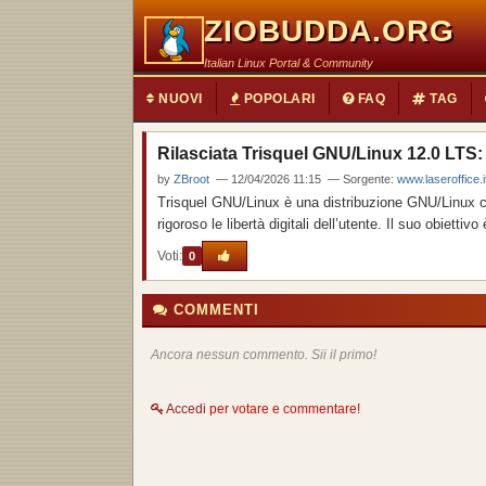
ZIOBUDDA.ORG
Italian Linux Portal & Community
NUOVI
POPOLARI
FAQ
TAG
Rilasciata Trisquel GNU/Linux 12.0 LTS: L
by
ZBroot
— 12/04/2026 11:15 — Sorgente:
www.laseroffice.it
Trisquel GNU/Linux è una distribuzione GNU/Linux co
rigoroso le libertà digitali dell’utente. Il suo obietti
Voti:
0
COMMENTI
Ancora nessun commento. Sii il primo!
Accedi
per votare e commentare!