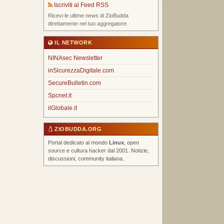
Iscriviti al Feed RSS
Ricevi le ultime news di ZioBudda
direttamente nel tuo aggregatore.
IL NETWORK
NINAsec Newsletter
inSicurezzaDigitale.com
SecureBulletin.com
Spcnet.it
ilGlobale.it
ZIOBUDDA.ORG
Portal dedicato al mondo
Linux
, open
source e cultura hacker dal 2001. Notizie,
discussioni, community italiana.