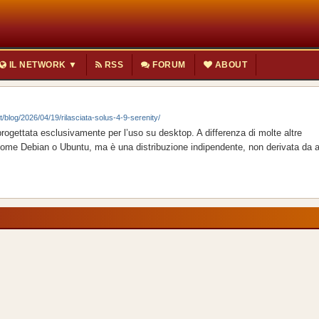
IL NETWORK ▼
RSS
FORUM
ABOUT
t/blog/2026/04/19/rilasciata-solus-4-9-serenity/
ogettata esclusivamente per l’uso su desktop. A differenza di molte altre
 come Debian o Ubuntu, ma è una distribuzione indipendente, non derivata da alt