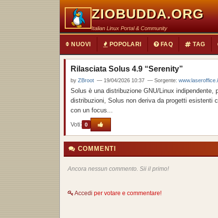
ZIOBUDDA.ORG
Italian Linux Portal & Community
NUOVI
POPOLARI
FAQ
TAG
Rilasciata Solus 4.9 “Serenity”
by
ZBroot
— 19/04/2026 10:37 — Sorgente:
www.laseroffice.i
Solus è una distribuzione GNU/Linux indipendente, pr
distribuzioni, Solus non deriva da progetti esistenti
con un focus...
Voti:
0
COMMENTI
Ancora nessun commento. Sii il primo!
Accedi
per votare e commentare!