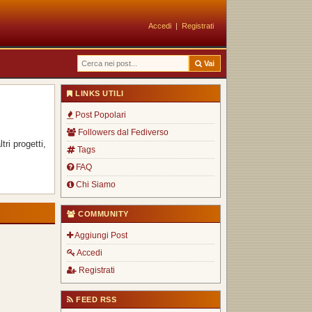
Accedi
|
Registrati
Vai
LINKS UTILI
Post Popolari
Followers dal Fediverso
ri progetti,
Tags
FAQ
Chi Siamo
COMMUNITY
Aggiungi Post
Accedi
Registrati
FEED RSS