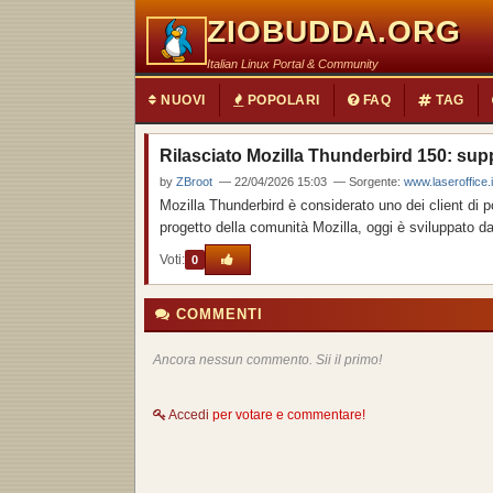
ZIOBUDDA.ORG
Italian Linux Portal & Community
NUOVI
POPOLARI
FAQ
TAG
Rilasciato Mozilla Thunderbird 150: supp
by
ZBroot
— 22/04/2026 15:03 — Sorgente:
www.laseroffice.
Mozilla Thunderbird è considerato uno dei client di p
progetto della comunità Mozilla, oggi è sviluppato d
Voti:
0
COMMENTI
Ancora nessun commento. Sii il primo!
Accedi
per votare e commentare!