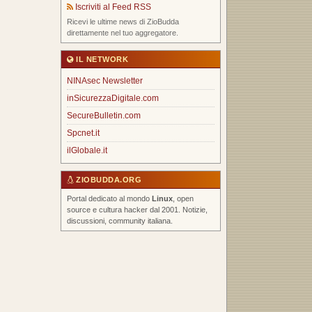
Iscriviti al Feed RSS
Ricevi le ultime news di ZioBudda
direttamente nel tuo aggregatore.
IL NETWORK
NINAsec Newsletter
inSicurezzaDigitale.com
SecureBulletin.com
Spcnet.it
ilGlobale.it
ZIOBUDDA.ORG
Portal dedicato al mondo
Linux
, open
source e cultura hacker dal 2001. Notizie,
discussioni, community italiana.