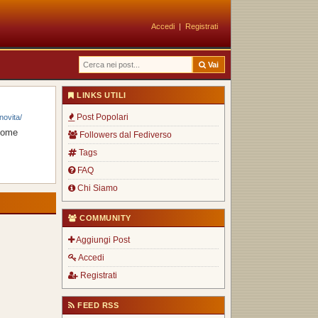
Accedi
|
Registrati
Vai
LINKS UTILI
Post Popolari
novita/
 come
Followers dal Fediverso
Tags
FAQ
Chi Siamo
COMMUNITY
Aggiungi Post
Accedi
Registrati
FEED RSS