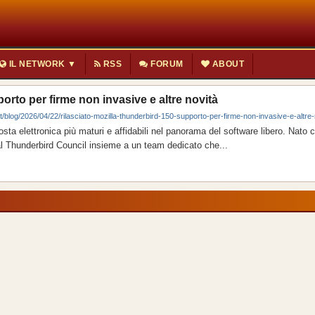
IL NETWORK ▼
RSS
FORUM
ABOUT
orto per firme non invasive e altre novità
it/blog/2026/04/22/rilasciato-mozilla-thunderbird-150-supporto-per-firme-non-invasive-e-altre-
osta elettronica più maturi e affidabili nel panorama del software libero. Nato
al Thunderbird Council insieme a un team dedicato che...