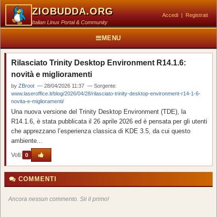
ZIOBUDDA.ORG
Accedi
|
Registrati
Italian Linux Portal & Community
MENU
Rilasciato Trinity Desktop Environment R14.1.6:
novità e miglioramenti
by
ZBroot
— 28/04/2026 11:37 — Sorgente:
www.laseroffice.it/blog/2026/04/28/rilasciato-trinity-desktop-environment-r14-1-6-
novita-e-miglioramenti/
Una nuova versione del Trinity Desktop Environment (TDE), la
R14.1.6, è stata pubblicata il 26 aprile 2026 ed è pensata per gli utenti
che apprezzano l’esperienza classica di KDE 3.5, da cui questo
ambiente...
Voti:
0
COMMENTI
Ancora nessun commento. Sii il primo!