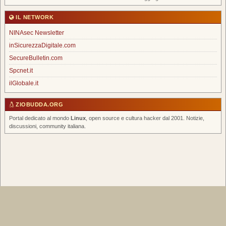
IL NETWORK
NINAsec Newsletter
inSicurezzaDigitale.com
SecureBulletin.com
Spcnet.it
ilGlobale.it
ZIOBUDDA.ORG
Portal dedicato al mondo
Linux
, open source e cultura hacker dal 2001. Notizie,
discussioni, community italiana.
Home
|
Chi Siamo
|
FAQ
|
Scrivi un Post
|
Tags
|
RSS Feed
|
Forum
Spcnet.it
|
inSicurezzaDigitale
|
NINAsec Newsletter
© 2026 ZioBudda.org — Italian Linux Portal — Tutti i diritti riservati —
info@ziobudda.org