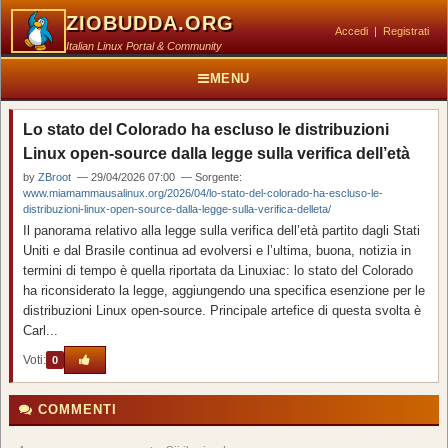
ZIOBUDDA.ORG
Accedi
|
Registrati
Italian Linux Portal & Community
MENU
Lo stato del Colorado ha escluso le distribuzioni
Linux open-source dalla legge sulla verifica dell’età
by
ZBroot
— 29/04/2026 07:00 — Sorgente:
www.miamammausalinux.org/2026/04/lo-stato-del-colorado-ha-escluso-le-
distribuzioni-linux-open-source-dalla-legge-sulla-verifica-delleta/
Il panorama relativo alla legge sulla verifica dell’età partito dagli Stati
Uniti e dal Brasile continua ad evolversi e l’ultima, buona, notizia in
termini di tempo è quella riportata da Linuxiac: lo stato del Colorado
ha riconsiderato la legge, aggiungendo una specifica esenzione per le
distribuzioni Linux open-source. Principale artefice di questa svolta è
Carl...
Voti:
0
COMMENTI