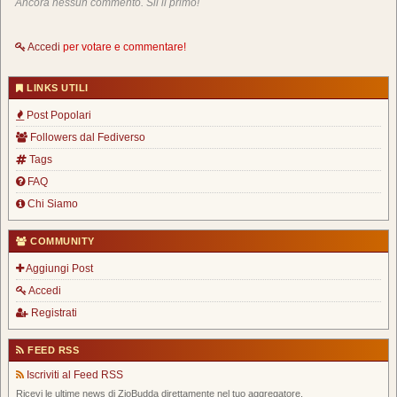
Ancora nessun commento. Sii il primo!
Accedi
per votare e commentare!
LINKS UTILI
Post Popolari
Followers dal Fediverso
Tags
FAQ
Chi Siamo
COMMUNITY
Aggiungi Post
Accedi
Registrati
FEED RSS
Iscriviti al Feed RSS
Ricevi le ultime news di ZioBudda direttamente nel tuo aggregatore.