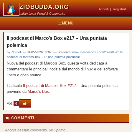
ZIOBUDDA.ORG
Accedi
|
Registrati
Italian Linux Portal & Community
MENU
Il podcast di Marco’s Box #217 – Una puntata
polemica
by
ZBroot
— 01/05/2026 09:07 — Sorgente:
www.marcosbox.com/2026/05/01/il-
podcast-di-marcos-box-217-una-puntata-polemica/
Nuova del podcast di Marco's Box, questa volta dedicata a
commentare le principali notizie dal mondo di linux e del software
libero e open source.
L'articolo
Il podcast di Marco’s Box
#217
– Una puntata polemica
proviene da
Marco's Box
.
Voti:
0
COMMENTI
Ancora nessun commento. Sii il primo!