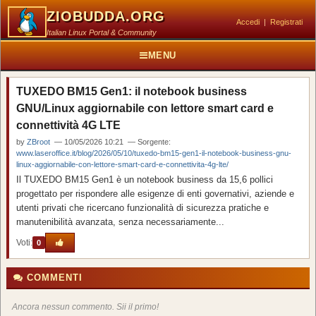
ZIOBUDDA.ORG
Accedi
|
Registrati
Italian Linux Portal & Community
MENU
TUXEDO BM15 Gen1: il notebook business
GNU/Linux aggiornabile con lettore smart card e
connettività 4G LTE
by
ZBroot
— 10/05/2026 10:21 — Sorgente:
www.laseroffice.it/blog/2026/05/10/tuxedo-bm15-gen1-il-notebook-business-gnu-
linux-aggiornabile-con-lettore-smart-card-e-connettivita-4g-lte/
Il TUXEDO BM15 Gen1 è un notebook business da 15,6 pollici
progettato per rispondere alle esigenze di enti governativi, aziende e
utenti privati che ricercano funzionalità di sicurezza pratiche e
manutenibilità avanzata, senza necessariamente...
Voti:
0
COMMENTI
Ancora nessun commento. Sii il primo!