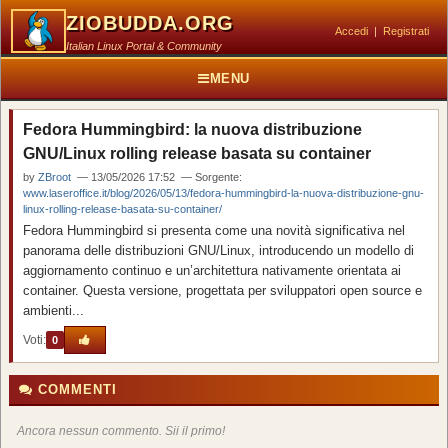
ZIOBUDDA.ORG
Accedi
|
Registrati
Italian Linux Portal & Community
MENU
Fedora Hummingbird: la nuova distribuzione
GNU/Linux rolling release basata su container
by
ZBroot
— 13/05/2026 17:52 — Sorgente:
www.laseroffice.it/blog/2026/05/13/fedora-hummingbird-la-nuova-distribuzione-gnu-
linux-rolling-release-basata-su-container/
Fedora Hummingbird si presenta come una novità significativa nel
panorama delle distribuzioni GNU/Linux, introducendo un modello di
aggiornamento continuo e un’architettura nativamente orientata ai
container. Questa versione, progettata per sviluppatori open source e
ambienti...
Voti:
0
COMMENTI
Ancora nessun commento. Sii il primo!