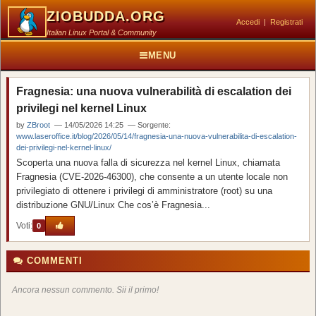
ZIOBUDDA.ORG
Accedi
|
Registrati
Italian Linux Portal & Community
MENU
Fragnesia: una nuova vulnerabilità di escalation dei
privilegi nel kernel Linux
by
ZBroot
— 14/05/2026 14:25 — Sorgente:
www.laseroffice.it/blog/2026/05/14/fragnesia-una-nuova-vulnerabilita-di-escalation-
dei-privilegi-nel-kernel-linux/
Scoperta una nuova falla di sicurezza nel kernel Linux, chiamata
Fragnesia (CVE-2026-46300), che consente a un utente locale non
privilegiato di ottenere i privilegi di amministratore (root) su una
distribuzione GNU/Linux Che cos’è Fragnesia...
Voti:
0
COMMENTI
Ancora nessun commento. Sii il primo!