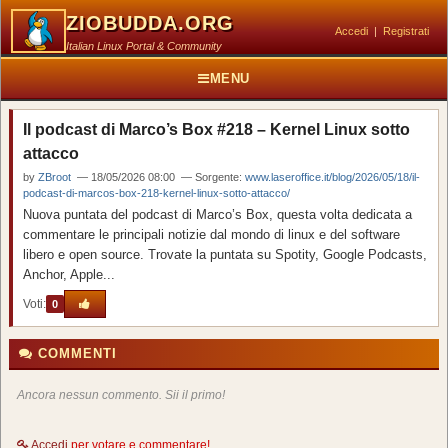
ZIOBUDDA.ORG
Accedi
|
Registrati
Italian Linux Portal & Community
MENU
Il podcast di Marco’s Box #218 – Kernel Linux sotto
attacco
by
ZBroot
— 18/05/2026 08:00 — Sorgente:
www.laseroffice.it/blog/2026/05/18/il-
podcast-di-marcos-box-218-kernel-linux-sotto-attacco/
Nuova puntata del podcast di Marco’s Box, questa volta dedicata a
commentare le principali notizie dal mondo di linux e del software
libero e open source. Trovate la puntata su Spotity, Google Podcasts,
Anchor, Apple...
Voti:
0
COMMENTI
Ancora nessun commento. Sii il primo!
Accedi
per votare e commentare!