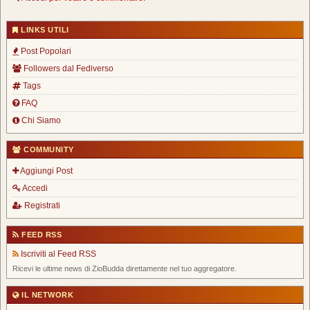
LINKS UTILI
Post Popolari
Followers dal Fediverso
Tags
FAQ
Chi Siamo
COMMUNITY
Aggiungi Post
Accedi
Registrati
FEED RSS
Iscriviti al Feed RSS
Ricevi le ultime news di ZioBudda direttamente nel tuo aggregatore.
IL NETWORK