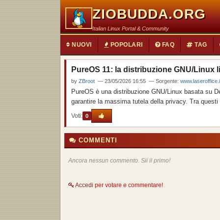
ZIOBUDDA.ORG
Italian Linux Portal & Community
NUOVI
POPOLARI
FAQ
TAG
PureOS 11: la distribuzione GNU/Linux li
by
ZBroot
— 23/05/2026 16:55 — Sorgente:
www.laseroffice.i
PureOS è una distribuzione GNU/Linux basata su Debi
garantire la massima tutela della privacy. Tra questi 
Voti:
0
COMMENTI
Ancora nessun commento. Sii il primo!
Accedi
per votare e commentare!