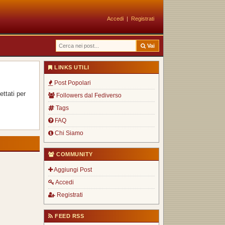
Accedi
|
Registrati
Vai
LINKS UTILI
Post Popolari
ttati per
Followers dal Fediverso
Tags
FAQ
Chi Siamo
COMMUNITY
Aggiungi Post
Accedi
Registrati
FEED RSS