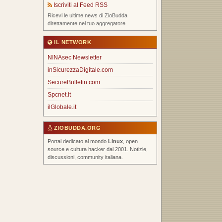
Iscriviti al Feed RSS
Ricevi le ultime news di ZioBudda
direttamente nel tuo aggregatore.
IL NETWORK
NINAsec Newsletter
inSicurezzaDigitale.com
SecureBulletin.com
Spcnet.it
ilGlobale.it
ZIOBUDDA.ORG
Portal dedicato al mondo
Linux
, open
source e cultura hacker dal 2001. Notizie,
discussioni, community italiana.