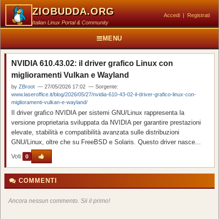
ZIOBUDDA.ORG
Accedi
|
Registrati
Italian Linux Portal & Community
MENU
NVIDIA 610.43.02: il driver grafico Linux con
miglioramenti Vulkan e Wayland
by
ZBroot
— 27/05/2026 17:02 — Sorgente:
www.laseroffice.it/blog/2026/05/27/nvidia-610-43-02-il-driver-grafico-linux-con-
miglioramenti-vulkan-e-wayland/
Il driver grafico NVIDIA per sistemi GNU/Linux rappresenta la
versione proprietaria sviluppata da NVIDIA per garantire prestazioni
elevate, stabilità e compatibilità avanzata sulle distribuzioni
GNU/Linux, oltre che su FreeBSD e Solaris. Questo driver nasce...
Voti:
0
COMMENTI
Ancora nessun commento. Sii il primo!