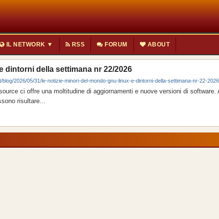
IL NETWORK ▼
RSS
FORUM
ABOUT
 dintorni della settimana nr 22/2026
t/blog/2026/05/31/le-notizie-minori-del-mondo-gnu-linux-e-dintorni-della-settimana-nr-22-2026
source ci offre una moltitudine di aggiornamenti e nuove versioni di software
sono risultare...