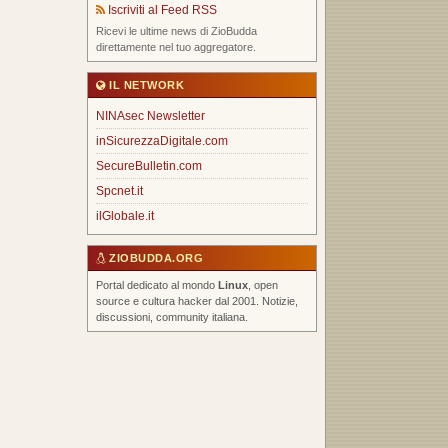
Iscriviti al Feed RSS
Ricevi le ultime news di ZioBudda
direttamente nel tuo aggregatore.
IL NETWORK
NINAsec Newsletter
inSicurezzaDigitale.com
SecureBulletin.com
Spcnet.it
ilGlobale.it
ZIOBUDDA.ORG
Portal dedicato al mondo
Linux
, open
source e cultura hacker dal 2001. Notizie,
discussioni, community italiana.