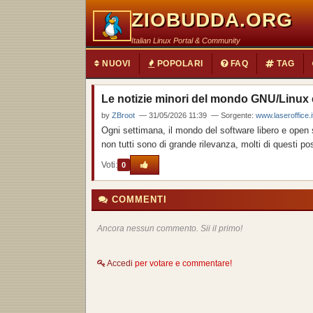
ZIOBUDDA.ORG
Italian Linux Portal & Community
NUOVI
POPOLARI
FAQ
TAG
Le notizie minori del mondo GNU/Linux e
by
ZBroot
— 31/05/2026 11:39 — Sorgente:
www.laseroffice.i
Ogni settimana, il mondo del software libero e open 
non tutti sono di grande rilevanza, molti di questi pos
Voti:
0
COMMENTI
Ancora nessun commento. Sii il primo!
Accedi
per votare e commentare!