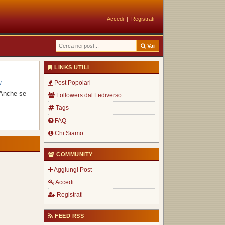
Accedi
|
Registrati
Vai
LINKS UTILI
Post Popolari
/
. Anche se
Followers dal Fediverso
Tags
FAQ
Chi Siamo
COMMUNITY
Aggiungi Post
Accedi
Registrati
FEED RSS