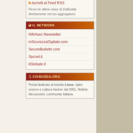
Iscriviti al Feed RSS
Ricevi le ultime news di ZioBudda
direttamente nel tuo aggregatore.
IL NETWORK
NINAsec Newsletter
inSicurezzaDigitale.com
SecureBulletin.com
Spcnet.it
ilGlobale.it
ZIOBUDDA.ORG
Portal dedicato al mondo
Linux
, open
source e cultura hacker dal 2001. Notizie,
discussioni, community italiana.