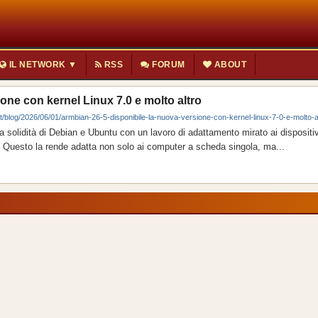
IL NETWORK ▼
RSS
FORUM
ABOUT
one con kernel Linux 7.0 e molto altro
it/blog/2026/06/01/armbian-26-5-disponibile-la-nuova-versione-con-kernel-linux-7-0-e-molto-al
solidità di Debian e Ubuntu con un lavoro di adattamento mirato ai dispositiv
 Questo la rende adatta non solo ai computer a scheda singola, ma...