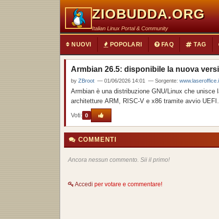
ZIOBUDDA.ORG
Italian Linux Portal & Community
NUOVI
POPOLARI
FAQ
TAG
Armbian 26.5: disponibile la nuova versi
by
ZBroot
— 01/06/2026 14:01 — Sorgente:
www.laseroffice.
Armbian è una distribuzione GNU/Linux che unisce la 
architetture ARM, RISC‑V e x86 tramite avvio UEFI.
Voti:
0
COMMENTI
Ancora nessun commento. Sii il primo!
Accedi
per votare e commentare!