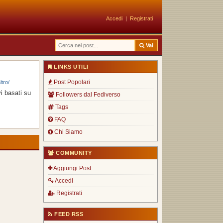
Accedi
|
Registrati
Vai
LINKS UTILI
Post Popolari
tro/
i basati su
Followers dal Fediverso
Tags
FAQ
Chi Siamo
COMMUNITY
Aggiungi Post
Accedi
Registrati
FEED RSS