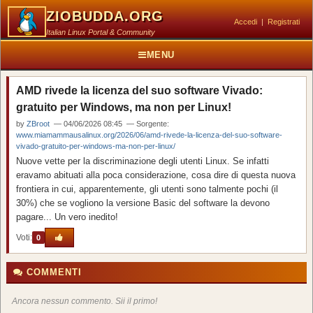
ZIOBUDDA.ORG
Accedi
|
Registrati
Italian Linux Portal & Community
MENU
AMD rivede la licenza del suo software Vivado:
gratuito per Windows, ma non per Linux!
by
ZBroot
— 04/06/2026 08:45 — Sorgente:
www.miamammausalinux.org/2026/06/amd-rivede-la-licenza-del-suo-software-
vivado-gratuito-per-windows-ma-non-per-linux/
Nuove vette per la discriminazione degli utenti Linux. Se infatti
eravamo abituati alla poca considerazione, cosa dire di questa nuova
frontiera in cui, apparentemente, gli utenti sono talmente pochi (il
30%) che se vogliono la versione Basic del software la devono
pagare... Un vero inedito!
Voti:
0
COMMENTI
Ancora nessun commento. Sii il primo!