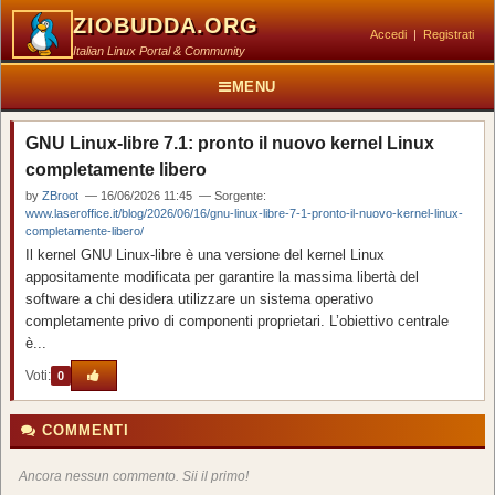
ZIOBUDDA.ORG
Accedi
|
Registrati
Italian Linux Portal & Community
MENU
GNU Linux-libre 7.1: pronto il nuovo kernel Linux
completamente libero
by
ZBroot
— 16/06/2026 11:45 — Sorgente:
www.laseroffice.it/blog/2026/06/16/gnu-linux-libre-7-1-pronto-il-nuovo-kernel-linux-
completamente-libero/
Il kernel GNU Linux-libre è una versione del kernel Linux
appositamente modificata per garantire la massima libertà del
software a chi desidera utilizzare un sistema operativo
completamente privo di componenti proprietari. L’obiettivo centrale
è...
Voti:
0
COMMENTI
Ancora nessun commento. Sii il primo!