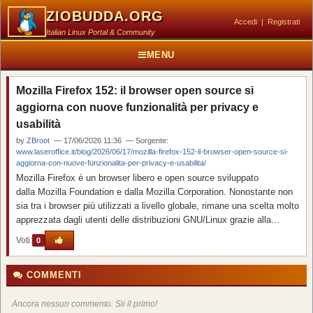
ZIOBUDDA.ORG
Accedi
|
Registrati
Italian Linux Portal & Community
MENU
Mozilla Firefox 152: il browser open source si
aggiorna con nuove funzionalità per privacy e
usabilità
by
ZBroot
— 17/06/2026 11:36 — Sorgente:
www.laseroffice.it/blog/2026/06/17/mozilla-firefox-152-il-browser-open-source-si-
aggiorna-con-nuove-funzionalita-per-privacy-e-usabilita/
Mozilla Firefox è un browser libero e open source sviluppato
dalla Mozilla Foundation e dalla Mozilla Corporation. Nonostante non
sia tra i browser più utilizzati a livello globale, rimane una scelta molto
apprezzata dagli utenti delle distribuzioni GNU/Linux grazie alla...
Voti:
0
COMMENTI
Ancora nessun commento. Sii il primo!