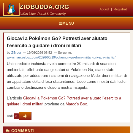
ZIOBUDDA.ORG
Accedi
|
Registrati
Italian Linux Portal & Community
MENU
Giocavi a Pokémon Go? Potresti aver aiutato
l’esercito a guidare i droni militari
by
ZBroot
— 19/06/2026 08:52 — Sorgente:
www.marcosbox.com/2026/06/19/pokemon-go-droni-militari-privacy-niantic/
Un’incredibile inchiesta svela come oltre 30 miliardi di scansioni
ambientali, effettuate dai giocatori di Pokémon Go, siano state
utilizzate per addestrare i sistemi di navigazione IA dei droni militari di
un appaltatore della difesa statunitense. Ecco come i nostri dati ludici
cambiano destinazione d'uso a nostra insaputa.
L'articolo
Giocavi a Pokémon Go? Potresti aver aiutato l’esercito a
guidare i droni militari
proviene da
Marco's Box
.
Voti:
0
COMMENTI