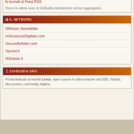
Iscriviti al Feed RSS
Ricevi le ultime news di ZioBudda direttamente nel tuo aggregatore.
IL NETWORK
NINAsec Newsletter
inSicurezzaDigitale.com
SecureBulletin.com
Spcnet.it
ilGlobale.it
ZIOBUDDA.ORG
Portal dedicato al mondo
Linux
, open source e cultura hacker dal 2001. Notizie,
discussioni, community italiana.
Home
|
Chi Siamo
|
FAQ
|
Scrivi un Post
|
Tags
|
RSS Feed
|
Forum