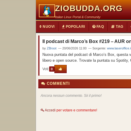
ZIOBUDDA.ORG
Italian Linux Portal & Community
NUOVI
POPOLARI
FAQ
TAG
Il podcast di Marco’s Box #219 – AUR on
by
ZBroot
— 20/06/2026 11:00 — Sorgente:
www.laseroffice.
Nuova puntata del podcast di Marco’s Box, questa v
libero e open source. Trovate la puntata su Spotity
Voti:
0
COMMENTI
Ancora nessun commento. Sii il primo!
Accedi
per votare e commentare!