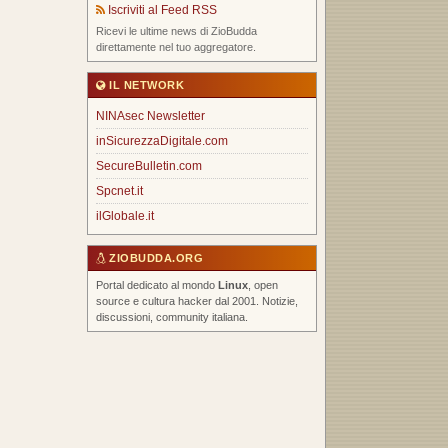
Iscriviti al Feed RSS
Ricevi le ultime news di ZioBudda
direttamente nel tuo aggregatore.
IL NETWORK
NINAsec Newsletter
inSicurezzaDigitale.com
SecureBulletin.com
Spcnet.it
ilGlobale.it
ZIOBUDDA.ORG
Portal dedicato al mondo
Linux
, open
source e cultura hacker dal 2001. Notizie,
discussioni, community italiana.