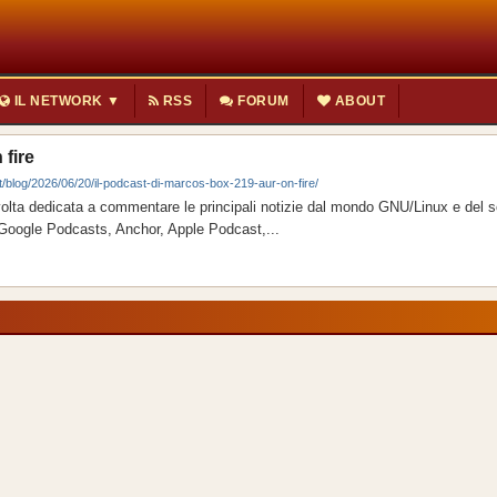
IL NETWORK ▼
RSS
FORUM
ABOUT
 fire
it/blog/2026/06/20/il-podcast-di-marcos-box-219-aur-on-fire/
olta dedicata a commentare le principali notizie dal mondo GNU/Linux e del s
, Google Podcasts, Anchor, Apple Podcast,...