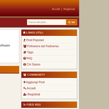
Accedi
|
Registrati
Vai
LINKS UTILI
Post Popolari
oftware
Followers dal Fediverso
Tags
FAQ
Chi Siamo
COMMUNITY
Aggiungi Post
Accedi
Registrati
FEED RSS