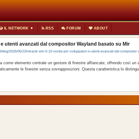
IL NETWORK ▼
RSS
FORUM
ABOUT
i e utenti avanzati dal compositor Wayland basato su Mir
it/blog/2026/06/23/miracle-wm-0-10-novita-per-sviluppatori-e-utenti-avanzati-dal-compositor
come elemento centrale un gestore di finestre affiancate, offrendo così un 
aticamente le finestre senza sovrapposizioni. Questa caratteristica lo distingu