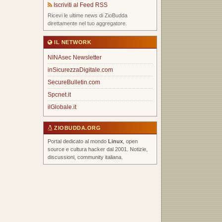
Iscriviti al Feed RSS
Ricevi le ultime news di ZioBudda
direttamente nel tuo aggregatore.
IL NETWORK
NINAsec Newsletter
inSicurezzaDigitale.com
SecureBulletin.com
Spcnet.it
ilGlobale.it
ZIOBUDDA.ORG
Portal dedicato al mondo
Linux
, open
source e cultura hacker dal 2001. Notizie,
discussioni, community italiana.