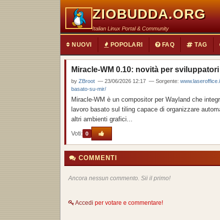
ZIOBUDDA.ORG
Italian Linux Portal & Community
NUOVI
POPOLARI
FAQ
TAG
Miracle-WM 0.10: novità per sviluppator
by
ZBroot
— 23/06/2026 12:17 — Sorgente:
www.laseroffice.
basato-su-mir/
Miracle-WM è un compositor per Wayland che integra 
lavoro basato sul tiling capace di organizzare autom
altri ambienti grafici...
Voti:
0
COMMENTI
Ancora nessun commento. Sii il primo!
Accedi
per votare e commentare!