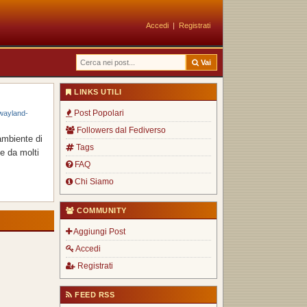
Accedi
|
Registrati
Vai
LINKS UTILI
Post Popolari
-wayland-
Followers dal Fediverso
ambiente di
Tags
e da molti
FAQ
Chi Siamo
COMMUNITY
Aggiungi Post
Accedi
Registrati
FEED RSS