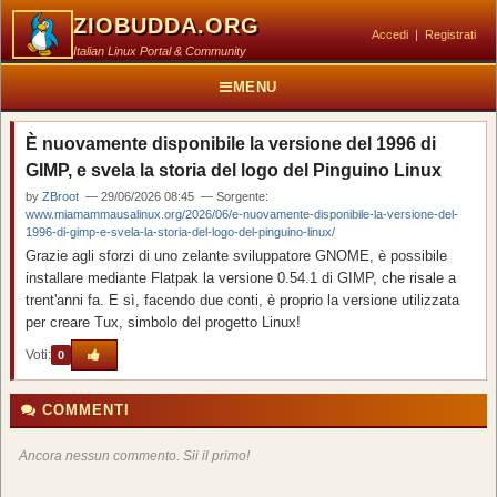
ZIOBUDDA.ORG
Accedi
|
Registrati
Italian Linux Portal & Community
MENU
È nuovamente disponibile la versione del 1996 di
GIMP, e svela la storia del logo del Pinguino Linux
by
ZBroot
— 29/06/2026 08:45 — Sorgente:
www.miamammausalinux.org/2026/06/e-nuovamente-disponibile-la-versione-del-
1996-di-gimp-e-svela-la-storia-del-logo-del-pinguino-linux/
Grazie agli sforzi di uno zelante sviluppatore GNOME, è possibile
installare mediante Flatpak la versione 0.54.1 di GIMP, che risale a
trent'anni fa. E sì, facendo due conti, è proprio la versione utilizzata
per creare Tux, simbolo del progetto Linux!
Voti:
0
COMMENTI
Ancora nessun commento. Sii il primo!