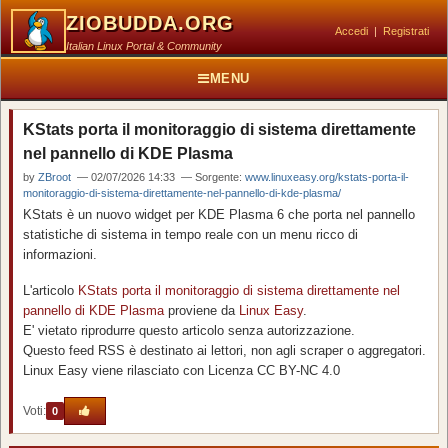
ZIOBUDDA.ORG
Accedi
|
Registrati
Italian Linux Portal & Community
MENU
KStats porta il monitoraggio di sistema direttamente
nel pannello di KDE Plasma
by
ZBroot
— 02/07/2026 14:33 — Sorgente:
www.linuxeasy.org/kstats-porta-il-
monitoraggio-di-sistema-direttamente-nel-pannello-di-kde-plasma/
KStats è un nuovo widget per KDE Plasma 6 che porta nel pannello
statistiche di sistema in tempo reale con un menu ricco di
informazioni.
L'articolo
KStats porta il monitoraggio di sistema direttamente nel
pannello di KDE Plasma
proviene da
Linux Easy
.
E' vietato riprodurre questo articolo senza autorizzazione.
Questo feed RSS è destinato ai lettori, non agli scraper o aggregatori.
Linux Easy viene rilasciato con Licenza CC BY-NC 4.0
Voti:
0