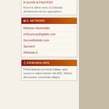
Iscriviti al Feed RSS
Ricevi le ultime news di ZioBudda
direttamente nel tuo aggregatore.
IL NETWORK
NINAsec Newsletter
inSicurezzaDigitale.com
SecureBulletin.com
Spcnet.it
ilGlobale.it
ZIOBUDDA.ORG
Portal dedicato al mondo
Linux
, open
source e cultura hacker dal 2001. Notizie,
discussioni, community italiana.