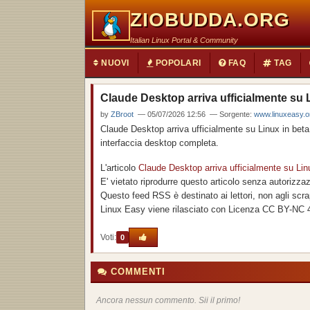
ZIOBUDDA.ORG
Italian Linux Portal & Community
NUOVI
POPOLARI
FAQ
TAG
Claude Desktop arriva ufficialmente su
by
ZBroot
— 05/07/2026 12:56 — Sorgente:
www.linuxeasy.or
Claude Desktop arriva ufficialmente su Linux in bet
interfaccia desktop completa.
L'articolo
Claude Desktop arriva ufficialmente su Li
E' vietato riprodurre questo articolo senza autorizza
Questo feed RSS è destinato ai lettori, non agli scra
Linux Easy viene rilasciato con Licenza CC BY-NC 
Voti:
0
COMMENTI
Ancora nessun commento. Sii il primo!