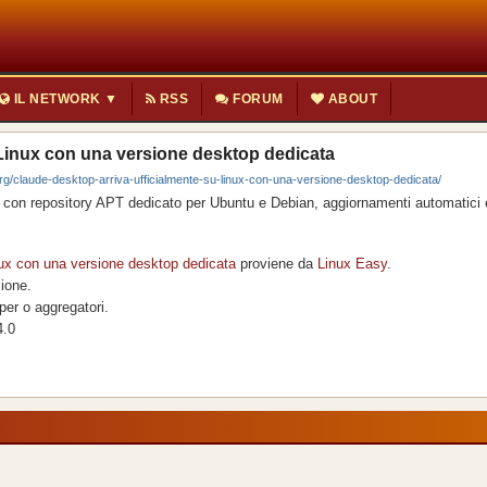
IL NETWORK ▼
RSS
FORUM
ABOUT
 Linux con una versione desktop dedicata
g/claude-desktop-arriva-ufficialmente-su-linux-con-una-versione-desktop-dedicata/
a con repository APT dedicato per Ubuntu e Debian, aggiornamenti automatici 
nux con una versione desktop dedicata
proviene da
Linux Easy
.
zione.
per o aggregatori.
4.0