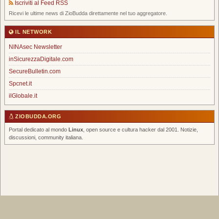
Iscriviti al Feed RSS
Ricevi le ultime news di ZioBudda direttamente nel tuo aggregatore.
IL NETWORK
NINAsec Newsletter
inSicurezzaDigitale.com
SecureBulletin.com
Spcnet.it
ilGlobale.it
ZIOBUDDA.ORG
Portal dedicato al mondo
Linux
, open source e cultura hacker dal 2001. Notizie,
discussioni, community italiana.
Home
|
Chi Siamo
|
FAQ
|
Scrivi un Post
|
Tags
|
RSS Feed
|
Forum