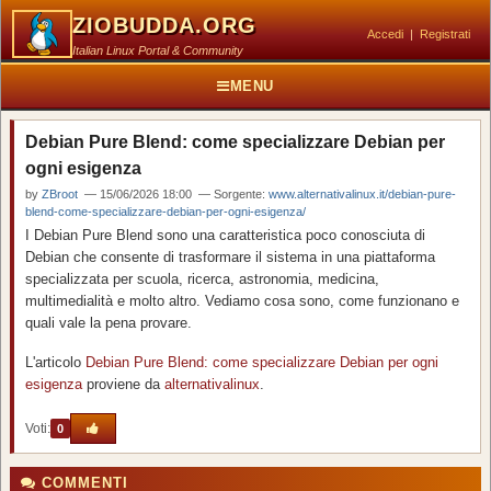
ZIOBUDDA.ORG
Accedi
|
Registrati
Italian Linux Portal & Community
MENU
Debian Pure Blend: come specializzare Debian per
ogni esigenza
by
ZBroot
— 15/06/2026 18:00 — Sorgente:
www.alternativalinux.it/debian-pure-
blend-come-specializzare-debian-per-ogni-esigenza/
I Debian Pure Blend sono una caratteristica poco conosciuta di
Debian che consente di trasformare il sistema in una piattaforma
specializzata per scuola, ricerca, astronomia, medicina,
multimedialità e molto altro. Vediamo cosa sono, come funzionano e
quali vale la pena provare.
L'articolo
Debian Pure Blend: come specializzare Debian per ogni
esigenza
proviene da
alternativalinux
.
Voti:
0
COMMENTI