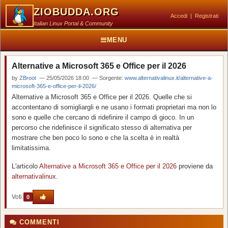
ZIOBUDDA.ORG
Accedi
|
Registrati
Italian Linux Portal & Community
MENU
Alternative a Microsoft 365 e Office per il 2026
by
ZBroot
— 25/05/2026 18:00 — Sorgente:
www.alternativalinux.it/alternative-a-
microsoft-365-e-office-per-il-2026/
Alternative a Microsoft 365 e Office per il 2026. Quelle che si
accontentano di somigliargli e ne usano i formati proprietari ma non lo
sono e quelle che cercano di ridefinire il campo di gioco. In un
percorso che ridefinisce il significato stesso di alternativa per
mostrare che ben poco lo sono e che la scelta è in realtà
limitatissima.
L'articolo
Alternative a Microsoft 365 e Office per il 2026
proviene da
alternativalinux
.
Voti:
0
COMMENTI