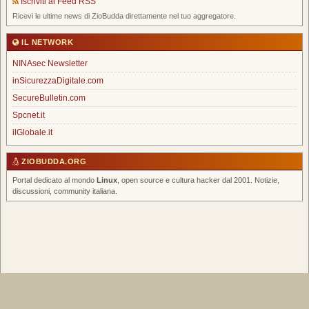
Iscriviti al Feed RSS
Ricevi le ultime news di ZioBudda direttamente nel tuo aggregatore.
IL NETWORK
NINAsec Newsletter
inSicurezzaDigitale.com
SecureBulletin.com
Spcnet.it
ilGlobale.it
ZIOBUDDA.ORG
Portal dedicato al mondo
Linux
, open source e cultura hacker dal 2001. Notizie,
discussioni, community italiana.
Home
|
Chi Siamo
|
FAQ
|
Scrivi un Post
|
Tags
|
RSS Feed
|
Forum
Spcnet.it
|
inSicurezzaDigitale
|
NINAsec Newsletter