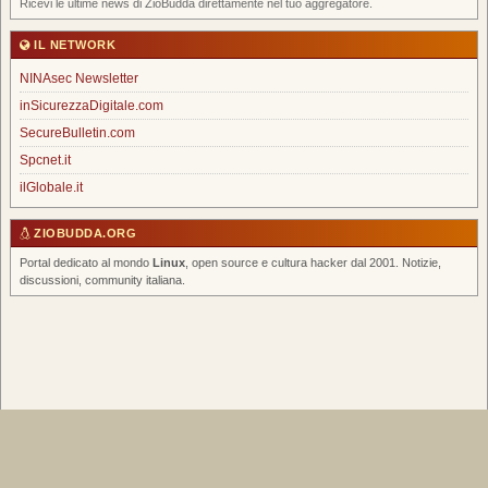
Ricevi le ultime news di ZioBudda direttamente nel tuo aggregatore.
IL NETWORK
NINAsec Newsletter
inSicurezzaDigitale.com
SecureBulletin.com
Spcnet.it
ilGlobale.it
ZIOBUDDA.ORG
Portal dedicato al mondo
Linux
, open source e cultura hacker dal 2001. Notizie,
discussioni, community italiana.
Home
|
Chi Siamo
|
FAQ
|
Scrivi un Post
|
Tags
|
RSS Feed
|
Forum
Spcnet.it
|
inSicurezzaDigitale
|
NINAsec Newsletter
© 2026 ZioBudda.org — Italian Linux Portal — Tutti i diritti riservati —
info@ziobudda.org