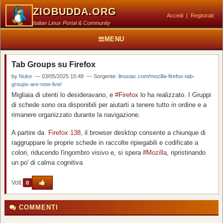
ZIOBUDDA.ORG
Accedi
|
Registrati
Italian Linux Portal & Community
MENU
Tab Groups su Firefox
by
Nuke
— 03/05/2025 15:48 — Sorgente:
linuxiac.com/mozilla-firefox-tab-
groups-are-now-live/
Migliaia di utenti lo desideravano, e
#Firefox
lo ha realizzato. I Gruppi
di schede sono ora disponibili per aiutarti a tenere tutto in ordine e a
rimanere organizzato durante la navigazione.
A partire da
Firefox 138
, il browser desktop consente a chiunque di
raggruppare le proprie schede in raccolte ripiegabili e codificate a
colori, riducendo l'ingombro visivo e, si spera
#Mozilla
, ripristinando
un po' di calma cognitiva
Voti:
0
COMMENTI