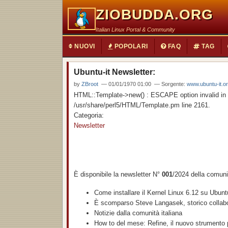
ZIOBUDDA.ORG
Italian Linux Portal & Community
NUOVI
POPOLARI
FAQ
TAG
Ubuntu-it Newsletter:
by
ZBroot
— 01/01/1970 01:00 — Sorgente:
www.ubuntu-it.o
HTML::Template->new() : ESCAPE option invalid in a
/usr/share/perl5/HTML/Template.pm line 2161.
Categoria:
Newsletter
È disponibile la newsletter N°
001
/2024 della comuni
Come installare il Kernel Linux 6.12 su Ubun
È scomparso Steve Langasek, storico collabo
Notizie dalla comunità italiana
How to del mese: Refine, il nuovo strument