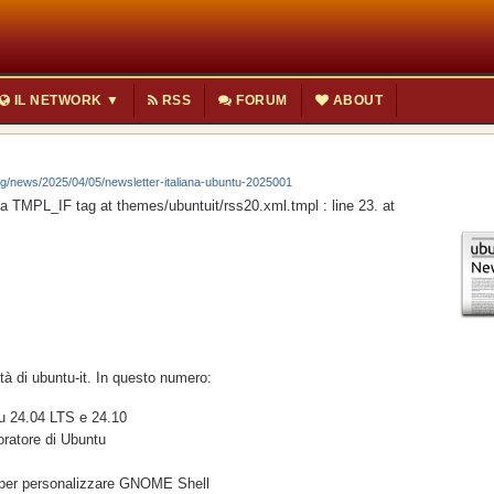
IL NETWORK ▼
RSS
FORUM
ABOUT
rg/news/2025/04/05/newsletter-italiana-ubuntu-2025001
 TMPL_IF tag at themes/ubuntuit/rss20.xml.tmpl : line 23. at
tà di ubuntu-it. In questo numero:
tu 24.04 LTS e 24.10
ratore di Ubuntu
o per personalizzare GNOME Shell