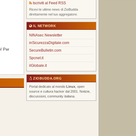
Iscriviti al Feed RSS
Ricevi le ultime news di ZioBudda
direttamente nel tuo aggregatore.
IL NETWORK
NINAsec Newsletter
inSicurezzaDigitale.com
o
! Per
SecureBulletin.com
Spcnet.it
ilGlobale.it
ZIOBUDDA.ORG
Portal dedicato al mondo
Linux
, open
source e cultura hacker dal 2001. Notizie,
discussioni, community italiana.