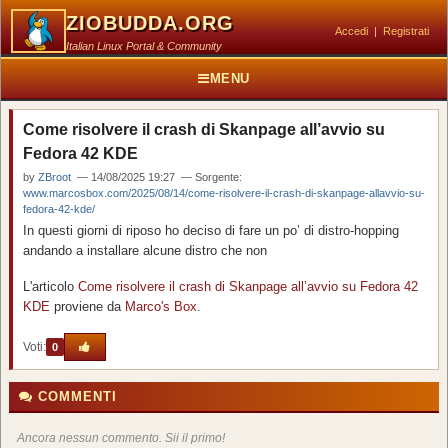
ZIOBUDDA.ORG
Accedi
|
Registrati
Italian Linux Portal & Community
MENU
Come risolvere il crash di Skanpage all’avvio su
Fedora 42 KDE
by
ZBroot
— 14/08/2025 19:27 — Sorgente:
www.marcosbox.com/2025/08/14/come-risolvere-il-crash-di-skanpage-allavvio-su-
fedora-42-kde/
In questi giorni di riposo ho deciso di fare un po’ di distro-hopping
andando a installare alcune distro che non
L'articolo
Come risolvere il crash di Skanpage all’avvio su Fedora 42
KDE
proviene da
Marco's Box
.
Voti:
0
COMMENTI
Ancora nessun commento. Sii il primo!