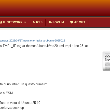
IL NETWORK ▼
RSS
FORUM
ABOUT
rg/news/2025/09/27/newsletter-italiana-ubuntu-2025015
 TMPL_IF tag at themes/ubuntuit/rss20.xml.tmpl : line 23. at
tà di ubuntu-it. In questo numero:
zie a ESM
4
 Rust in vista di Ubuntu 25.10
perienza desktop