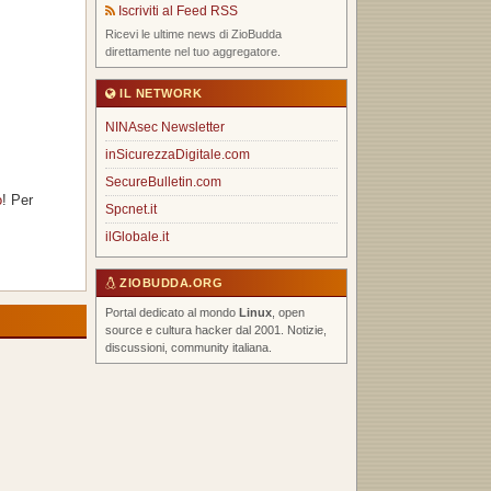
Iscriviti al Feed RSS
Ricevi le ultime news di ZioBudda
direttamente nel tuo aggregatore.
IL NETWORK
NINAsec Newsletter
inSicurezzaDigitale.com
SecureBulletin.com
o
! Per
Spcnet.it
ilGlobale.it
ZIOBUDDA.ORG
Portal dedicato al mondo
Linux
, open
source e cultura hacker dal 2001. Notizie,
discussioni, community italiana.