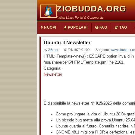
ZIOBUDDA.ORG
Italian Linux Portal & Community
NUOVI
POPOLARI
FAQ
TAG
Ubuntu-it Newsletter:
by
ZBroot
— 01/01/1970 01:00 — Sorgente:
www.ubuntu-it.o
HTML::Template->new() : ESCAPE option invalid in a
/usr/share/perl5/HTML/Template.pm line 2161.
Categoria:
Newsletter
È disponibile la newsletter N°
015
/2025 della comuni
Come prolungare la vita di Ubuntu 20.04 gra
Un piccolo bug mette alla prova Ubuntu 25.0
Ubuntu guarda al futuro: Coreutils riscritte in
GNOME 48.1 migliora l'HDR e perfeziona l'es