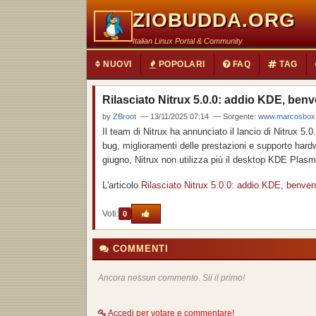
ZIOBUDDA.ORG
Italian Linux Portal & Community
NUOVI
POPOLARI
FAQ
TAG
Rilasciato Nitrux 5.0.0: addio KDE, ben
by
ZBroot
— 13/11/2025 07:14 — Sorgente:
www.marcosbox.c
Il team di Nitrux ha annunciato il lancio di Nitrux 5
bug, miglioramenti delle prestazioni e supporto har
giugno, Nitrux non utilizza più il desktop KDE Plasm
L'articolo
Rilasciato Nitrux 5.0.0: addio KDE, benve
Voti:
0
COMMENTI
Ancora nessun commento. Sii il primo!
Accedi
per votare e commentare!