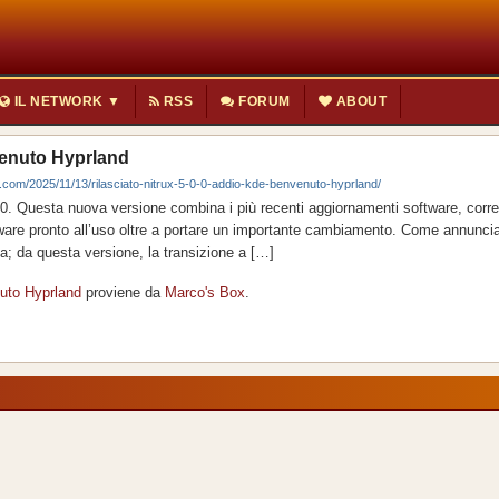
IL NETWORK ▼
RSS
FORUM
ABOUT
venuto Hyprland
om/2025/11/13/rilasciato-nitrux-5-0-0-addio-kde-benvenuto-hyprland/
.0.0. Questa nuova versione combina i più recenti aggiornamenti software, corre
dware pronto all’uso oltre a portare un importante cambiamento. Come annunci
a; da questa versione, la transizione a […]
nuto Hyprland
proviene da
Marco's Box
.