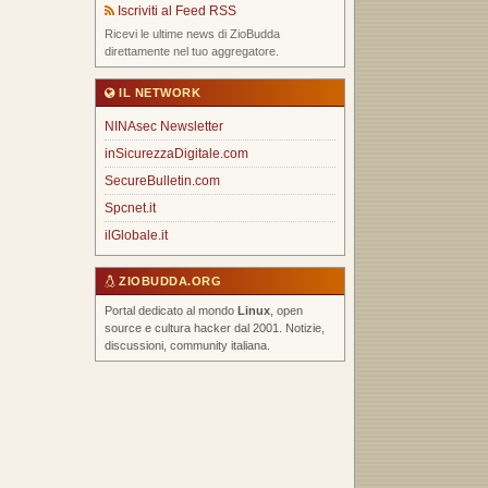
Iscriviti al Feed RSS
Ricevi le ultime news di ZioBudda
direttamente nel tuo aggregatore.
IL NETWORK
NINAsec Newsletter
inSicurezzaDigitale.com
SecureBulletin.com
Spcnet.it
ilGlobale.it
ZIOBUDDA.ORG
Portal dedicato al mondo
Linux
, open
source e cultura hacker dal 2001. Notizie,
discussioni, community italiana.