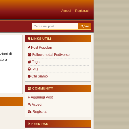
Accedi
|
Registrati
Vai
LINKS UTILI
Post Popolari
zioni di
Followers dal Fediverso
ato a
Tags
FAQ
Chi Siamo
COMMUNITY
Aggiungi Post
Accedi
Registrati
FEED RSS