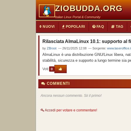
ZIOBUDDA.ORG
Italian Linux Portal & Community
NUOVI
POPOLARI
FAQ
TAG
Rilasciata AlmaLinux 10.1: supporto al fi
by
ZBroot
— 26/11/2025 12:08 — Sorgente:
www.laseroffice.i
AlmaLinux è una distribuzione GNU/Linux libera, nat
stabilità, sicurezza e supporto a lungo termine sia pe
Voti:
0
COMMENTI
Ancora nessun commento. Sii il primo!
Accedi
per votare e commentare!