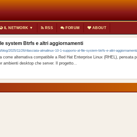
IL NETWORK ▼
RSS
FORUM
ABOUT
le system Btrfs e altri aggiornamenti
t/blog/2025/11/26/rilasciata-almalinux-10-1-supporto-al-file-system-btrfs-e-altri-aggiornamenti
a come alternativa compatibile a Red Hat Enterprise Linux (RHEL), pensata pe
r ambienti desktop che server. Il progetto...