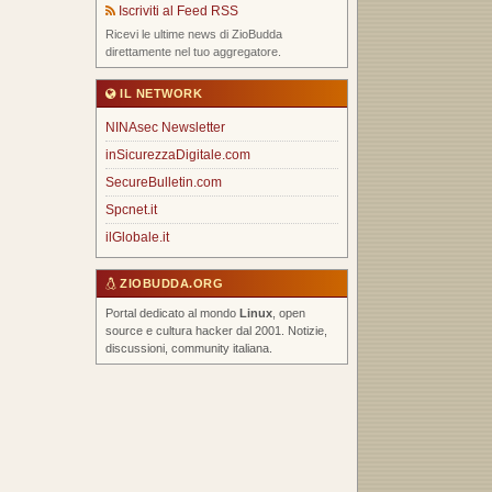
Iscriviti al Feed RSS
Ricevi le ultime news di ZioBudda
direttamente nel tuo aggregatore.
IL NETWORK
NINAsec Newsletter
inSicurezzaDigitale.com
SecureBulletin.com
Spcnet.it
ilGlobale.it
ZIOBUDDA.ORG
Portal dedicato al mondo
Linux
, open
source e cultura hacker dal 2001. Notizie,
discussioni, community italiana.