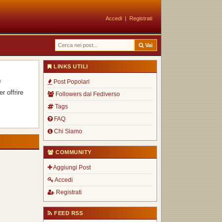
Accedi
|
Registrati
Vai
LINKS UTILI
Post Popolari
/
r offrire
Followers dal Fediverso
Tags
FAQ
Chi Siamo
COMMUNITY
Aggiungi Post
Accedi
Registrati
FEED RSS