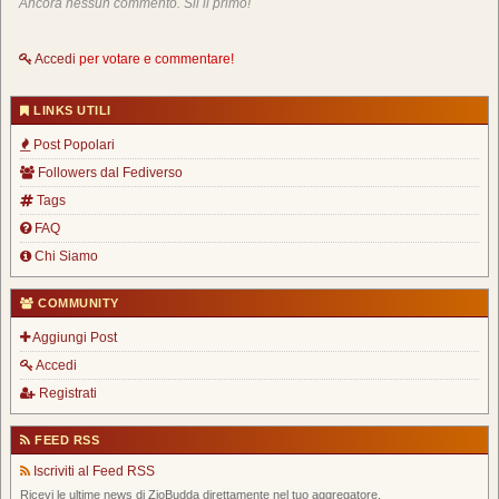
Ancora nessun commento. Sii il primo!
Accedi
per votare e commentare!
LINKS UTILI
Post Popolari
Followers dal Fediverso
Tags
FAQ
Chi Siamo
COMMUNITY
Aggiungi Post
Accedi
Registrati
FEED RSS
Iscriviti al Feed RSS
Ricevi le ultime news di ZioBudda direttamente nel tuo aggregatore.