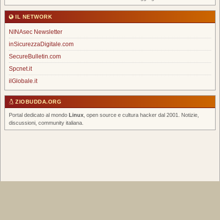
IL NETWORK
NINAsec Newsletter
inSicurezzaDigitale.com
SecureBulletin.com
Spcnet.it
ilGlobale.it
ZIOBUDDA.ORG
Portal dedicato al mondo
Linux
, open source e cultura hacker dal 2001. Notizie,
discussioni, community italiana.
Home
|
Chi Siamo
|
FAQ
|
Scrivi un Post
|
Tags
|
RSS Feed
|
Forum
Spcnet.it
|
inSicurezzaDigitale
|
NINAsec Newsletter
© 2026 ZioBudda.org — Italian Linux Portal — Tutti i diritti riservati —
info@ziobudda.org