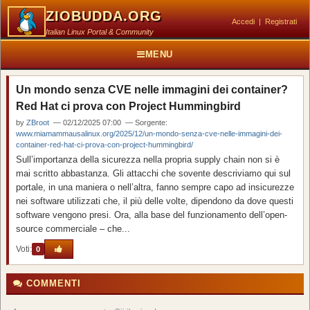
ZIOBUDDA.ORG
Accedi
|
Registrati
Italian Linux Portal & Community
MENU
Un mondo senza CVE nelle immagini dei container?
Red Hat ci prova con Project Hummingbird
by
ZBroot
— 02/12/2025 07:00 — Sorgente:
www.miamammausalinux.org/2025/12/un-mondo-senza-cve-nelle-immagini-dei-
container-red-hat-ci-prova-con-project-hummingbird/
Sull’importanza della sicurezza nella propria supply chain non si è
mai scritto abbastanza. Gli attacchi che sovente descriviamo qui sul
portale, in una maniera o nell’altra, fanno sempre capo ad insicurezze
nei software utilizzati che, il più delle volte, dipendono da dove questi
software vengono presi. Ora, alla base del funzionamento dell’open-
source commerciale – che...
Voti:
0
COMMENTI