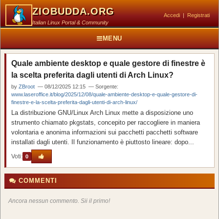
ZIOBUDDA.ORG
Accedi
|
Registrati
Italian Linux Portal & Community
MENU
Quale ambiente desktop e quale gestore di finestre è
la scelta preferita dagli utenti di Arch Linux?
by
ZBroot
— 08/12/2025 12:15 — Sorgente:
www.laseroffice.it/blog/2025/12/08/quale-ambiente-desktop-e-quale-gestore-di-
finestre-e-la-scelta-preferita-dagli-utenti-di-arch-linux/
La distribuzione GNU/Linux Arch Linux mette a disposizione uno
strumento chiamato pkgstats, concepito per raccogliere in maniera
volontaria e anonima informazioni sui pacchetti pacchetti software
installati dagli utenti. Il funzionamento è piuttosto lineare: dopo...
Voti:
0
COMMENTI
Ancora nessun commento. Sii il primo!