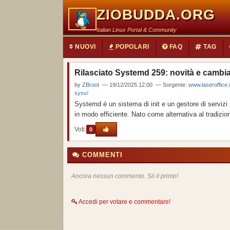
ZIOBUDDA.ORG
Italian Linux Portal & Community
NUOVI
POPOLARI
FAQ
TAG
Rilasciato Systemd 259: novità e cambiam
by
ZBroot
— 19/12/2025 12:00 — Sorgente:
www.laseroffice.i
sysv/
Systemd è un sistema di init e un gestore di servizi 
in modo efficiente. Nato come alternativa al tradizio
Voti:
0
COMMENTI
Ancora nessun commento. Sii il primo!
Accedi
per votare e commentare!