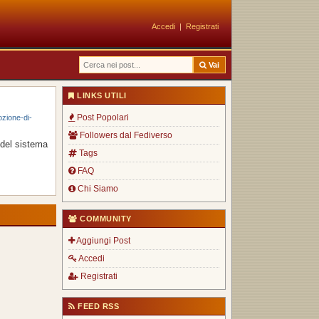
Accedi
|
Registrati
Vai
LINKS UTILI
Post Popolari
ozione-di-
Followers dal Fediverso
 del sistema
Tags
FAQ
Chi Siamo
COMMUNITY
Aggiungi Post
Accedi
Registrati
FEED RSS