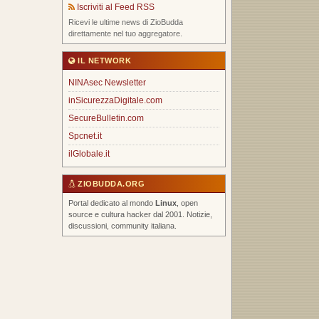
Iscriviti al Feed RSS
Ricevi le ultime news di ZioBudda
direttamente nel tuo aggregatore.
IL NETWORK
NINAsec Newsletter
inSicurezzaDigitale.com
SecureBulletin.com
Spcnet.it
ilGlobale.it
ZIOBUDDA.ORG
Portal dedicato al mondo
Linux
, open
source e cultura hacker dal 2001. Notizie,
discussioni, community italiana.