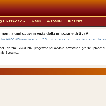
IL NETWORK ▼
RSS
FORUM
ABOUT
enti significativi in vista della rimozione di SysV
t/blog/2025/12/19/rilasciato-systemd-259-novita-e-cambiamenti-significativi-in-vista-della-rim
per i sistemi GNU/Linux, progettato per avviare, arrestare e gestire i processi
nale System...