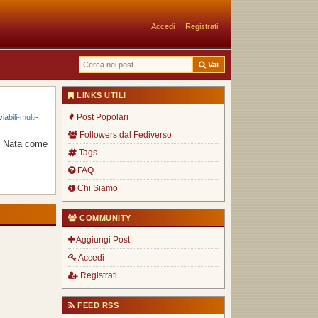
Accedi
|
Registrati
Vai
LINKS UTILI
Post Popolari
abili-multi-
Followers dal Fediverso
I. Nata come
Tags
FAQ
Chi Siamo
COMMUNITY
Aggiungi Post
Accedi
Registrati
FEED RSS