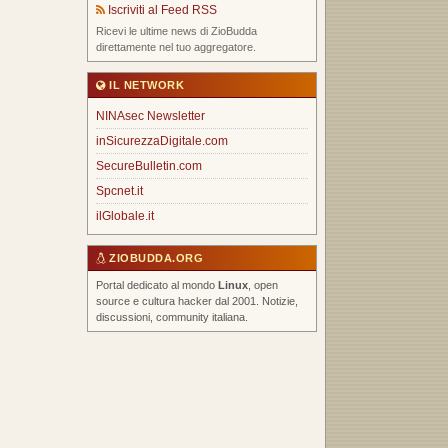
Iscriviti al Feed RSS
Ricevi le ultime news di ZioBudda
direttamente nel tuo aggregatore.
IL NETWORK
NINAsec Newsletter
inSicurezzaDigitale.com
SecureBulletin.com
Spcnet.it
ilGlobale.it
ZIOBUDDA.ORG
Portal dedicato al mondo
Linux
, open
source e cultura hacker dal 2001. Notizie,
discussioni, community italiana.