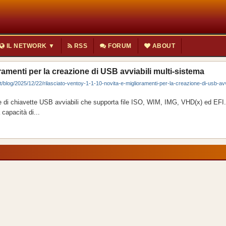
IL NETWORK ▼
RSS
FORUM
ABOUT
ramenti per la creazione di USB avviabili multi-sistema
t/blog/2025/12/22/rilasciato-ventoy-1-1-10-novita-e-miglioramenti-per-la-creazione-di-usb-avvi
e di chiavette USB avviabili che supporta file ISO, WIM, IMG, VHD(x) ed EF
 capacità di...