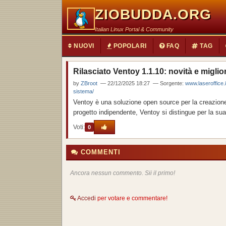
ZIOBUDDA.ORG
Italian Linux Portal & Community
NUOVI
POPOLARI
FAQ
TAG
Rilasciato Ventoy 1.1.10: novità e miglio
by
ZBroot
— 22/12/2025 18:27 — Sorgente:
www.laseroffice.i
sistema/
Ventoy è una soluzione open source per la creazion
progetto indipendente, Ventoy si distingue per la sua
Voti:
0
COMMENTI
Ancora nessun commento. Sii il primo!
Accedi
per votare e commentare!