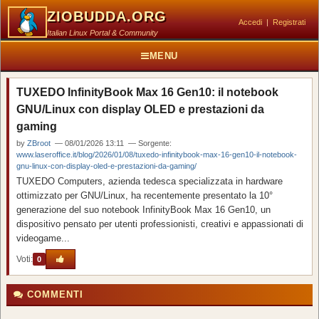
ZIOBUDDA.ORG
Accedi
|
Registrati
Italian Linux Portal & Community
MENU
TUXEDO InfinityBook Max 16 Gen10: il notebook
GNU/Linux con display OLED e prestazioni da
gaming
by
ZBroot
— 08/01/2026 13:11 — Sorgente:
www.laseroffice.it/blog/2026/01/08/tuxedo-infinitybook-max-16-gen10-il-notebook-
gnu-linux-con-display-oled-e-prestazioni-da-gaming/
TUXEDO Computers, azienda tedesca specializzata in hardware
ottimizzato per GNU/Linux, ha recentemente presentato la 10°
generazione del suo notebook InfinityBook Max 16 Gen10, un
dispositivo pensato per utenti professionisti, creativi e appassionati di
videogame...
Voti:
0
COMMENTI