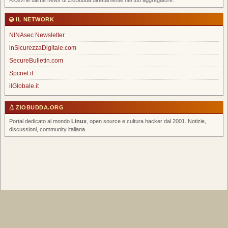
Ricevi le ultime news di ZioBudda direttamente nel tuo aggregatore.
IL NETWORK
NINAsec Newsletter
inSicurezzaDigitale.com
SecureBulletin.com
Spcnet.it
ilGlobale.it
ZIOBUDDA.ORG
Portal dedicato al mondo
Linux
, open source e cultura hacker dal 2001. Notizie,
discussioni, community italiana.
Home
|
Chi Siamo
|
FAQ
|
Scrivi un Post
|
Tags
|
RSS Feed
|
Forum
Spcnet.it
|
inSicurezzaDigitale
|
NINAsec Newsletter
© 2026 ZioBudda.org — Italian Linux Portal — Tutti i diritti riservati —
info@ziobudda.org