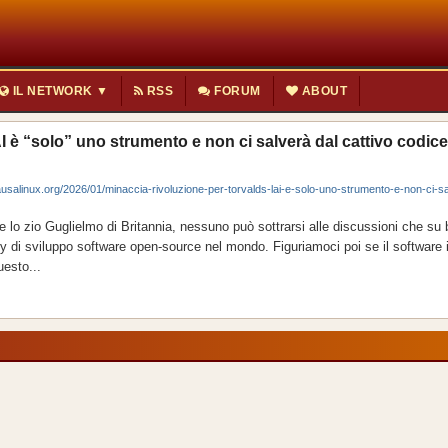
IL NETWORK ▼
RSS
FORUM
ABOUT
 è “solo” uno strumento e non ci salverà dal cattivo codice
linux.org/2026/01/minaccia-rivoluzione-per-torvalds-lai-e-solo-uno-strumento-e-non-ci-sa
e lo zio Guglielmo di Britannia, nessuno può sottrarsi alle discussioni che su
di sviluppo software open-source nel mondo. Figuriamoci poi se il software 
uesto...