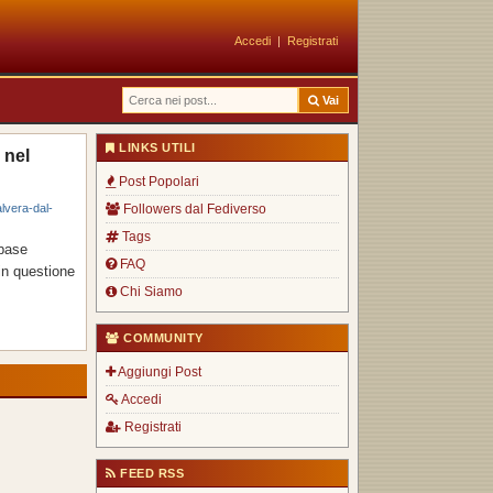
Accedi
|
Registrati
Vai
LINKS UTILI
 nel
Post Popolari
lvera-dal-
Followers dal Fediverso
Tags
 base
FAQ
in questione
Chi Siamo
COMMUNITY
Aggiungi Post
Accedi
Registrati
FEED RSS