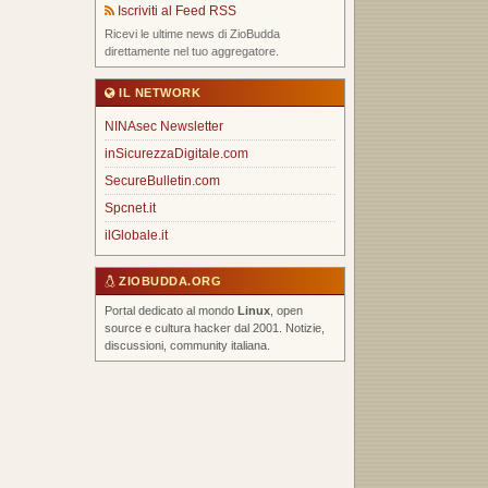
Iscriviti al Feed RSS
Ricevi le ultime news di ZioBudda
direttamente nel tuo aggregatore.
IL NETWORK
NINAsec Newsletter
inSicurezzaDigitale.com
SecureBulletin.com
Spcnet.it
ilGlobale.it
ZIOBUDDA.ORG
Portal dedicato al mondo
Linux
, open
source e cultura hacker dal 2001. Notizie,
discussioni, community italiana.