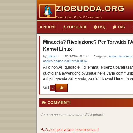
ZIOBUDDA.ORG
Italian Linux Portal & Community
NUOVI
POPOLARI
FAQ
TAG
Minaccia? Rivoluzione? Per Torvalds l’AI
Kernel Linux
by
ZBroot
— 16/01/2026 07:00 — Sorgente:
www.miamammausa
cattivo-codice-nel-kernel-linux/
AI o non AI, questo è il dilemma, e senza parafrasar
quotidiana avvengono ovunque nelle varie community 
è il più grande del mondo, ossia il Kernel Linux. In q
Voti:
0
COMMENTI
Ancora nessun commento. Sii il primo!
Accedi
per votare e commentare!